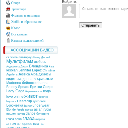
Войдите:
Спорт
Транспорт
Фильмы и анимация
Хобби и образование
Отправить
Юмор
Все каналы
Каналы пользователей
АССОЦИАЦИИ ВИДЕО
склеить аватарку
disney
Дисней
Мультфильм
любовь
Блондинка
kiss
Анджелина Джоли
lesbian
Jennifer Lopez
Christina
Jessica Alba
джинсы
Aguilera
в красном
видеть
мадонна
Madonna
бейонсе
rihanna
Britney Spears
Бритни Спирс
Lady Gaga
вода
беременность
живот
online
love
бабочка
Heart
clip
декольте
beyonce
Брюнетка
underwear
tattoo
asian
губы
Blonde
fergie
грудь
dance
вишня
танец
большие
глаза
глаза
aqua
актриса
ангел
вечернее платье
девушка
Фильм