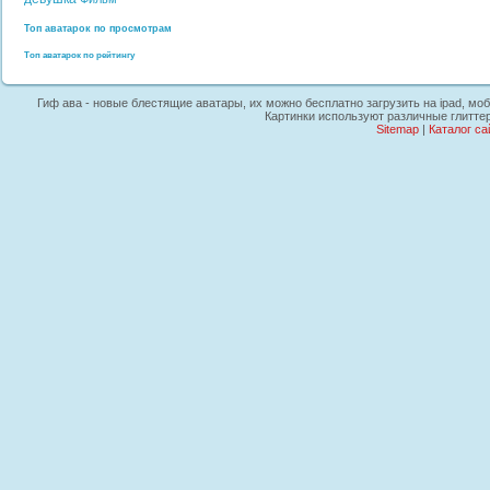
Топ аватарок по просмотрам
Топ аватарок по рейтингу
Гиф ава - новые блестящие аватары, их можно бесплатно загрузить на ipad, мо
Картинки используют различные глитте
Sitemap
|
Каталог са