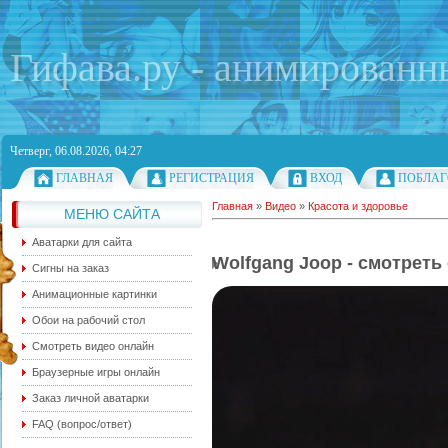
Гифава.ру - анимированн
Четверг, 06.08.2026, 04:27
ГЛАВНАЯ
РЕГИСТРАЦИЯ
ВХОД
ПОБЛАГ
Главная
»
Видео
»
Красота и здоровье
МЕНЮ САЙТА
Аватарки для сайта
Wolfgang Joop - смотреть
Сигны на заказ
Анимационные картинки
Обои на рабочий стол
Смотреть видео онлайн
Браузерные игры онлайн
Заказ личной аватарки
FAQ (вопрос/ответ)