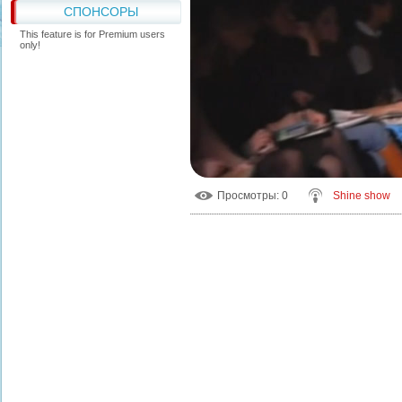
СПОНСОРЫ
This feature is for Premium users
only!
Просмотры
: 0
Shine show