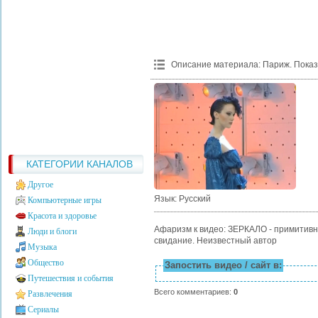
Описание материала
:
Париж. Показ
КАТЕГОРИИ КАНАЛОВ
Другое
Язык
: Русский
Компьютерные игры
Красота и здоровье
Афаризм к видео: ЗЕРКАЛО - примитив
Люди и блоги
свидание. Неизвестный автор
Музыка
Общество
Запостить видео / сайт в:
Путешествия и события
Всего комментариев
:
0
Развлечения
Сериалы