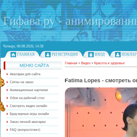
Гифава.ру - анимированн
Четверг, 06.08.2026, 14:58
ГЛАВНАЯ
РЕГИСТРАЦИЯ
ВХОД
ПОБЛАГ
Главная
»
Видео
»
Красота и здоровье
МЕНЮ САЙТА
Аватарки для сайта
Fatima Lopes - смотреть 
Сигны на заказ
Анимационные картинки
Обои на рабочий стол
Смотреть видео онлайн
Браузерные игры онлайн
Заказ личной аватарки
FAQ (вопрос/ответ)