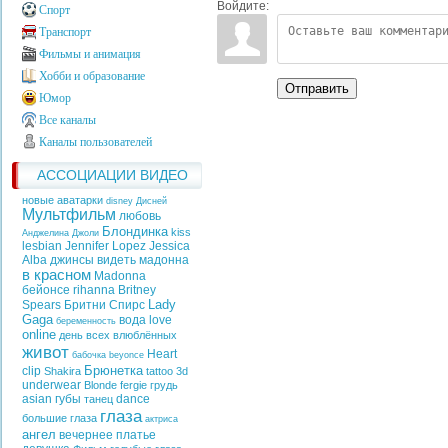
Войдите:
Спорт
Транспорт
Фильмы и анимация
Хобби и образование
Отправить
Юмор
Все каналы
Каналы пользователей
АССОЦИАЦИИ ВИДЕО
новые аватарки
disney
Дисней
Мультфильм
любовь
Блондинка
kiss
Анджелина Джоли
lesbian
Jennifer Lopez
Jessica
Alba
джинсы
видеть
мадонна
в красном
Madonna
бейонсе
rihanna
Britney
Lady
Spears
Бритни Спирс
Gaga
вода
love
беременность
online
день всех влюблённых
живот
Heart
бабочка
beyonce
Брюнетка
clip
Shakira
tattoo
3d
underwear
Blonde
fergie
грудь
asian
губы
dance
танец
глаза
большие глаза
актриса
ангел
вечернее платье