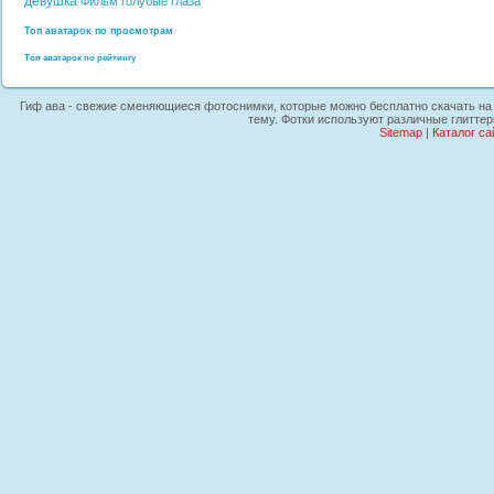
девушка
Фильм
голубые глаза
Топ аватарок по просмотрам
Топ аватарок по рейтингу
Гиф ава - свежие сменяющиеся фотоснимки, которые можно бесплатно скачать на п
тему. Фотки используют различные глитте
Sitemap
|
Каталог са