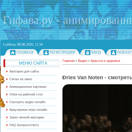
Гифава.ру - анимированн
Суббота, 08.08.2026, 11:34
ГЛАВНАЯ
РЕГИСТРАЦИЯ
ВХОД
ПОБЛАГ
Главная
»
Видео
»
Красота и здоровье
МЕНЮ САЙТА
Аватарки для сайта
Dries Van Noten - смотрет
Сигны на заказ
Анимационные картинки
Обои на рабочий стол
Смотреть видео онлайн
Браузерные игры онлайн
Заказ личной аватарки
FAQ (вопрос/ответ)