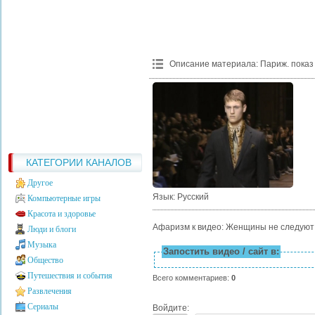
Описание материала
:
Париж. показ 
КАТЕГОРИИ КАНАЛОВ
Другое
Язык
: Русский
Компьютерные игры
Красота и здоровье
Афаризм к видео: Женщины не следуют 
Люди и блоги
Музыка
Запостить видео / сайт в:
Общество
Путешествия и события
Всего комментариев
:
0
Развлечения
Сериалы
Войдите: