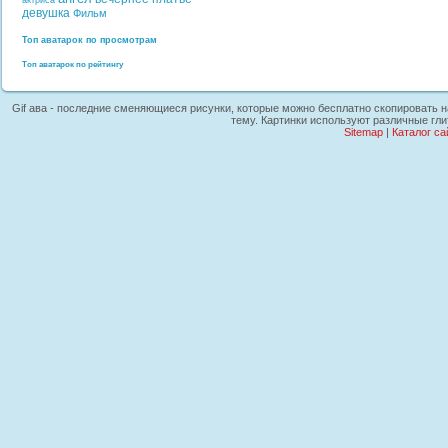
актриса
девушка
Фильм
Топ аватарок по просмотрам
Топ аватарок по рейтингу
Gif ава - последние сменяющиеся рисунки, которые можно бесплатно скопировать на
тему. Картинки используют различные гли
Sitemap
|
Каталог са