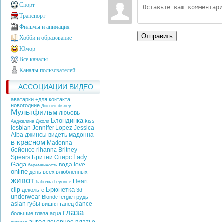
Спорт
Транспорт
Фильмы и анимация
Отправить
Хобби и образование
Юмор
Все каналы
Каналы пользователей
АССОЦИАЦИИ ВИДЕО
аватарки +для контакта
новогодние
Дисней
disney
Мультфильм
любовь
Блондинка
kiss
Анджелина Джоли
lesbian
Jennifer Lopez
Jessica
Alba
джинсы
видеть
мадонна
в красном
Madonna
бейонсе
rihanna
Britney
Lady
Spears
Бритни Спирс
Gaga
вода
love
беременность
online
день всех влюблённых
живот
Heart
бабочка
beyonce
Брюнетка
clip
декольте
3d
underwear
Blonde
fergie
грудь
asian
губы
dance
вишня
танец
глаза
большие глаза
aqua
ангел
вечернее платье