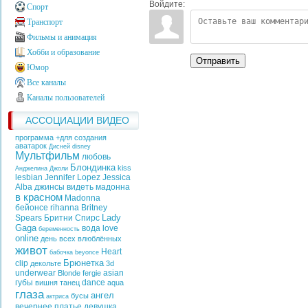
Войдите:
Спорт
Транспорт
Фильмы и анимация
Хобби и образование
Отправить
Юмор
Все каналы
Каналы пользователей
АССОЦИАЦИИ ВИДЕО
программа +для создания
аватарок
Дисней
disney
Мультфильм
любовь
Блондинка
kiss
Анджелина Джоли
lesbian
Jennifer Lopez
Jessica
Alba
джинсы
видеть
мадонна
в красном
Madonna
бейонсе
rihanna
Britney
Lady
Spears
Бритни Спирс
Gaga
вода
love
беременность
online
день всех влюблённых
живот
Heart
бабочка
beyonce
Брюнетка
clip
декольте
3d
underwear
asian
Blonde
fergie
губы
dance
вишня
танец
aqua
глаза
ангел
бусы
актриса
вечернее платье
девушка