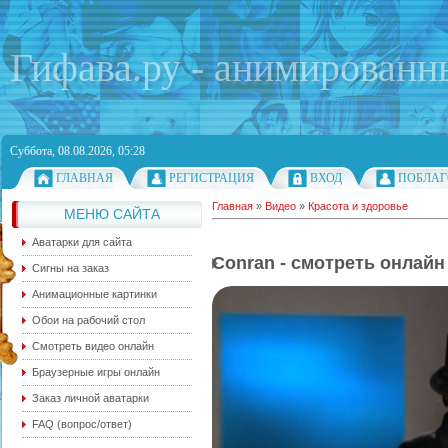
Гифава.ру - анимированн
Суббота, 08.08.2026, 05:28
ГЛАВНАЯ
РЕГИСТРАЦИЯ
ВХОД
ПОБЛАГ
Главная
»
Видео
»
Красота и здоровье
МЕНЮ САЙТА
Аватарки для сайта
Conran - смотреть онлайн
Сигны на заказ
Анимационные картинки
Обои на рабочий стол
Смотреть видео онлайн
Браузерные игры онлайн
Заказ личной аватарки
FAQ (вопрос/ответ)