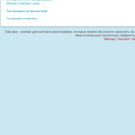
Фильм
голубые глаза
Топ аватарок по просмотрам
Топ аватарок по рейтингу
Гиф ава - свежие для контакта фотографии, которые можно бесплатно загрузить на 
Авки используют различные эффекты, 
Sitemap
|
Каталог са