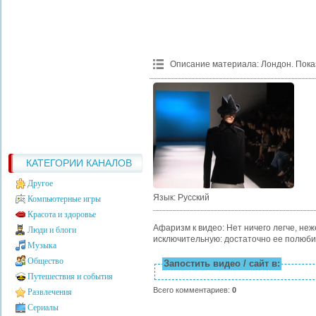
Описание материала
:
Лондон. Пока
КАТЕГОРИИ КАНАЛОВ
Другое
Язык
: Русский
Компьютерные игры
Красота и здоровье
Афаризм к видео: Нет ничего легче, н
Люди и блоги
исключительную: достаточно ее полюб
Музыка
Общество
Запостить видео / сайт в:
Путешествия и события
Всего комментариев
:
0
Развлечения
Сериалы