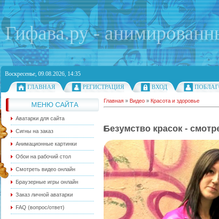
Гифава.ру - анимированн
Воскресенье, 09.08.2026, 14:35
ГЛАВНАЯ
РЕГИСТРАЦИЯ
ВХОД
ПОБЛАГ
Главная
»
Видео
»
Красота и здоровье
МЕНЮ САЙТА
Аватарки для сайта
Безумство красок - смотр
Сигны на заказ
Анимационные картинки
Обои на рабочий стол
Смотреть видео онлайн
Браузерные игры онлайн
Заказ личной аватарки
FAQ (вопрос/ответ)