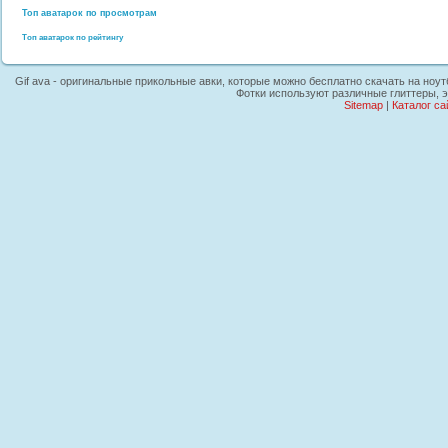
Топ аватарок по просмотрам
Топ аватарок по рейтингу
Gif ava - оригинальные прикольные авки, которые можно бесплатно скачать на ноутб
Фотки используют различные глиттеры, 
Sitemap
|
Каталог са