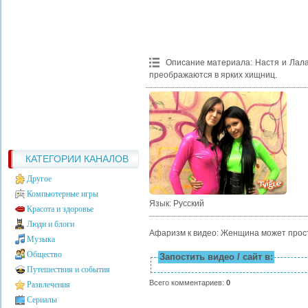
Описание материала
:
Настя и Лала
преображаются в ярких хищниц.
КАТЕГОРИИ КАНАЛОВ
Другое
Компьютерные игры
Язык
: Русский
Красота и здоровье
Люди и блоги
Афаризм к видео: Женщина может прости
Музыка
Общество
Запостить видео / сайт в:
Путешествия и события
Всего комментариев
:
0
Развлечения
Сериалы