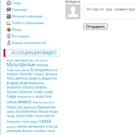
Войдите:
Спорт
Транспорт
Фильмы и анимация
Хобби и образование
Отправить
Юмор
Все каналы
Каналы пользователей
АССОЦИАЦИИ ВИДЕО
мега аватарки
Дисней
disney
Мультфильм
любовь
Блондинка
kiss
Анджелина Джоли
lesbian
Jennifer Lopez
Jessica
Alba
джинсы
видеть
мадонна
в красном
Madonna
бейонсе
rihanna
Britney
Lady
Spears
Бритни Спирс
Gaga
вода
love
беременность
живот
online
бабочка
beyonce
Брюнетка
Heart
clip
декольте
underwear
tattoo
3d
Blonde
fergie
asian
губы
dance
грудь
танец
глаза
большие глаза
aqua
ангел
вечернее платье
актриса
девушка
Фильм
голубые глаза