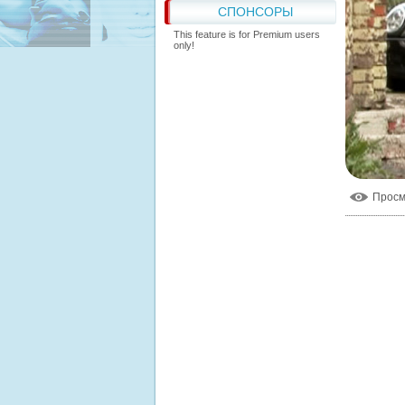
СПОНСОРЫ
This feature is for Premium users
only!
Прос