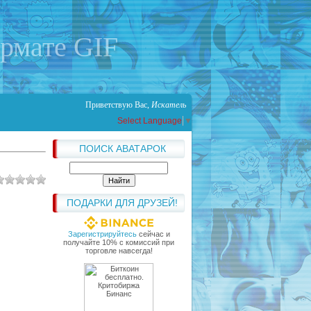
ормате GIF
Приветствую Вас
,
Искатель
Select Language
▼
ПОИСК АВАТАРОК
ПОДАРКИ ДЛЯ ДРУЗЕЙ!
Зарегистрируйтесь
сейчас и
получайте 10% с комиссий при
торговле навсегда!