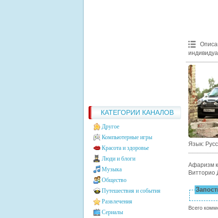
Описа
индивидуа
КАТЕГОРИИ КАНАЛОВ
Другое
Компьютерные игры
Язык
: Рус
Красота и здоровье
Люди и блоги
Афаризм к
Музыка
Витторио 
Общество
Запости
Путешествия и события
Развлечения
Всего комм
Сериалы