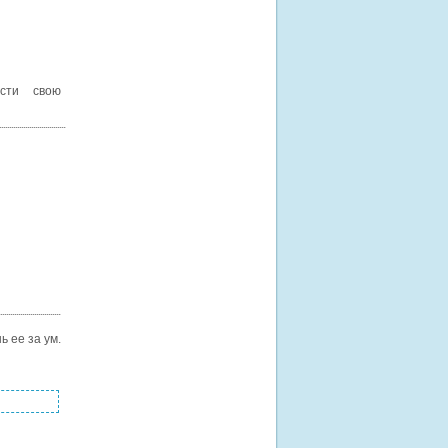
сти свою
 ее за ум.