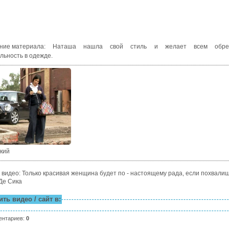
ние материала
:
Наташа нашла свой стиль и желает всем обре
льность в одежде.
ский
 видео: Только красивая женщина будет по - настоящему рада, если похвалишь
Де Сика
ть видео / сайт в:
ентариев
:
0