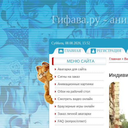
Гифава.ру - ан
Суббота, 08.08.2026, 15:52
ГЛАВНАЯ
РЕГИСТРАЦИЯ
Главная
»
Ви
МЕНЮ САЙТА
Аватарки для сайта
Индиви
Сигны на заказ
Анимационные картинки
Обои на рабочий стол
Смотреть видео онлайн
Браузерные игры онлайн
Заказ личной аватарки
FAQ (вопрос/ответ)