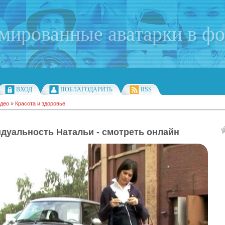
имированные аватарки в ф
ВХОД
ПОБЛАГОДАРИТЬ
RSS
део
»
Красота и здоровье
дуальность Натальи - смотреть онлайн