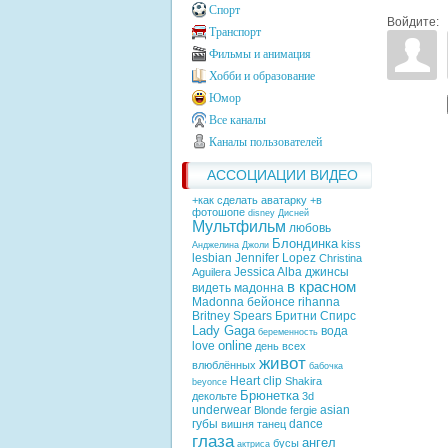
Спорт
Войдите:
Транспорт
Фильмы и анимация
Хобби и образование
Юмор
Все каналы
Каналы пользователей
АССОЦИАЦИИ ВИДЕО
+как сделать аватарку +в
фотошопе
disney
Дисней
Мультфильм
любовь
Блондинка
kiss
Анджелина Джоли
lesbian
Jennifer Lopez
Christina
Jessica Alba
джинсы
Aguilera
в красном
видеть
мадонна
Madonna
бейонсе
rihanna
Britney Spears
Бритни Спирс
Lady Gaga
вода
беременность
online
love
день всех
живот
влюблённых
бабочка
Heart
clip
Shakira
beyonce
Брюнетка
декольте
3d
underwear
asian
Blonde
fergie
губы
dance
вишня
танец
глаза
ангел
бусы
актриса