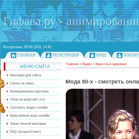
Гифава.ру - анимированн
Воскресенье, 09.08.2026, 14:40
ГЛАВНАЯ
РЕГИСТРАЦИЯ
ВХОД
ПОБЛАГ
Главная
»
Видео
»
Красота и здоровье
МЕНЮ САЙТА
Аватарки для сайта
Мода 90-х - смотреть онл
Сигны на заказ
Анимационные картинки
Обои на рабочий стол
Смотреть видео онлайн
Браузерные игры онлайн
Заказ личной аватарки
FAQ (вопрос/ответ)