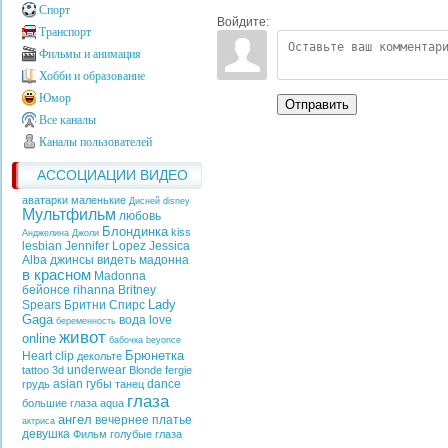
Спорт
Войдите:
Транспорт
Фильмы и анимация
Хобби и образование
Юмор
Отправить
Все каналы
Каналы пользователей
АССОЦИАЦИИ ВИДЕО
аватарки маленькие
Дисней
disney
Мультфильм
любовь
Блондинка
kiss
Анджелина Джоли
lesbian
Jennifer Lopez
Jessica
Alba
джинсы
видеть
мадонна
в красном
Madonna
бейонсе
rihanna
Britney
Lady
Spears
Бритни Спирс
Gaga
вода
love
беременность
живот
online
бабочка
beyonce
Брюнетка
Heart
clip
декольте
underwear
tattoo
3d
Blonde
fergie
asian
губы
dance
грудь
танец
глаза
большие глаза
aqua
ангел
вечернее платье
актриса
девушка
Фильм
голубые глаза