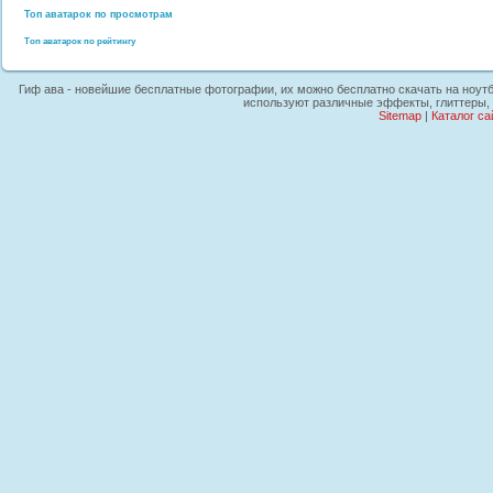
Топ аватарок по просмотрам
Топ аватарок по рейтингу
Гиф ава - новейшие бесплатные фотографии, их можно бесплатно скачать на ноутбу
используют различные эффекты, глиттеры, 
Sitemap
|
Каталог са