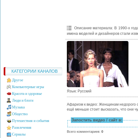
Описание материала
:
В 1990-х го
имена моделей и дизайнеров стали изв
КАТЕГОРИИ КАНАЛОВ
Другое
Компьютерные игры
Язык
: Русский
Красота и здоровье
Люди и блоги
Афаризм к видео: Женщинам недорого сто
Музыка
ещё меньше стоит высказать, что они ч
Общество
Запостить видео / сайт в:
Путешествия и события
Развлечения
Всего комментариев
:
0
Сериалы