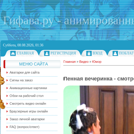
Гифава.ру - анимированн
Суббота, 08.08.2026, 01:36
ГЛАВНАЯ
РЕГИСТРАЦИЯ
ВХОД
ПОБЛАГ
Главная
»
Видео
»
Юмор
МЕНЮ САЙТА
Аватарки для сайта
Пенная вечеринка - смотр
Сигны на заказ
Анимационные картинки
Обои на рабочий стол
Смотреть видео онлайн
Браузерные игры онлайн
Заказ личной аватарки
FAQ (вопрос/ответ)