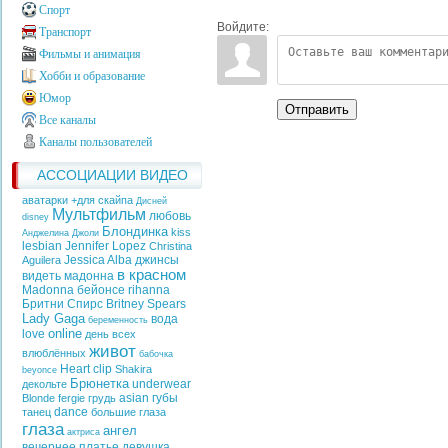
Спорт
Войдите:
Транспорт
Фильмы и анимация
Хобби и образование
Юмор
Отправить
Все каналы
Каналы пользователей
АССОЦИАЦИИ ВИДЕО
аватарки +для скайпа
Дисней
Мультфильм
любовь
disney
Блондинка
kiss
Анджелина Джоли
lesbian
Jennifer Lopez
Christina
Jessica Alba
джинсы
Aguilera
в красном
видеть
мадонна
Madonna
бейонсе
rihanna
Бритни Спирс
Britney Spears
Lady Gaga
вода
беременность
online
love
день всех
живот
влюблённых
бабочка
Heart
clip
Shakira
beyonce
Брюнетка
underwear
декольте
asian
губы
Blonde
fergie
грудь
dance
танец
большие глаза
глаза
ангел
актриса
вечернее платье
девушка