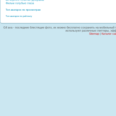
Фильм
голубые глаза
Топ аватарок по просмотрам
Топ аватарок по рейтингу
Gif ava - последние блестящие фото, их можно бесплатно сохранить на мобильный т
используют различные глиттеры, эфф
Sitemap
|
Каталог са