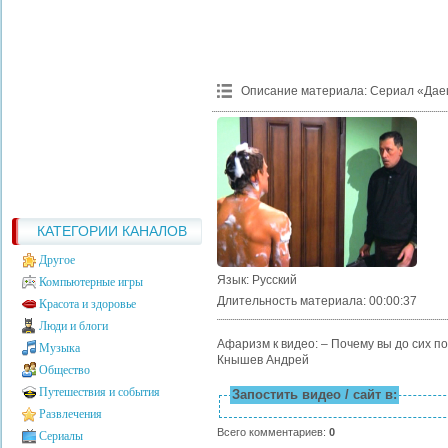
Описание материала
:
Сериал «Дае
КАТЕГОРИИ КАНАЛОВ
Другое
Язык
: Русский
Компьютерные игры
Длительность материала
: 00:00:37
Красота и здоровье
Люди и блоги
Афаризм к видео: – Почему вы до сих п
Музыка
Кнышев Андрей
Общество
Путешествия и события
Запостить видео / сайт в:
Развлечения
Всего комментариев
:
0
Сериалы