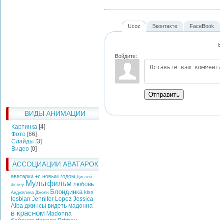
Ucoz
Вконтакте
FaceBook
Войдите:
Отправить
ВИДЫ АНИМАЦИИ
Картинка
[4]
Фото
[66]
Слайды
[3]
Видео
[0]
АССОЦИАЦИИ АВАТАРОК
аватарки +с новым годом
Дисней
Мультфильм
любовь
disney
Блондинка
kiss
Анджелина Джоли
lesbian
Jennifer Lopez
Jessica
Alba
джинсы
видеть
мадонна
в красном
Madonna