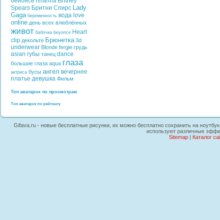
бейонсе
rihanna
Britney
Lady
Spears
Бритни Спирс
Gaga
вода
love
беременность
online
день всех влюблённых
живот
Heart
бабочка
beyonce
Брюнетка
clip
декольте
3d
underwear
Blonde
fergie
грудь
asian
губы
dance
танец
глаза
большие глаза
aqua
ангел
вечернее
бусы
актриса
платье
девушка
Фильм
Топ аватарок по просмотрам
Топ аватарок по рейтингу
Gifava.ru - новые бесплатные рисунки, их можно бесплатно сохранить на ноутбук
используют различные эффект
Sitemap
|
Каталог са