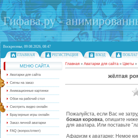
Гифава.ру - анимированн
Воскресенье, 09.08.2026, 08:47
ГЛАВНАЯ
РЕГИСТРАЦИЯ
ВХОД
ПОБЛАГ
Главная
»
Аватарки для сайта
»
Цветы
»
МЕНЮ САЙТА
Аватарки для сайта
жёлтая ро
Сигны на заказ
Анимационные картинки
Обои на рабочий стол
Смотреть видео онлайн
Пожалуйста, если Вас не затру
Браузерные игры онлайн
божая коровка
, опишите ниж
Заказ личной аватарки
для аватара. Или поставьте "л
FAQ (вопрос/ответ)
Афаризм к аватарке: Немое к