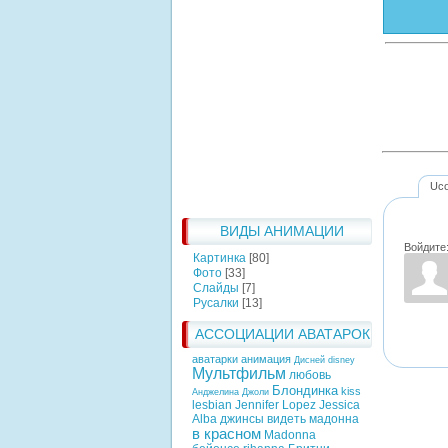
Uc
ВИДЫ АНИМАЦИИ
Войдите
Картинка
[80]
Фото
[33]
Слайды
[7]
Русалки
[13]
АССОЦИАЦИИ АВАТАРОК
аватарки анимация
Дисней
disney
Мультфильм
любовь
Блондинка
kiss
Анджелина Джоли
lesbian
Jennifer Lopez
Jessica
Alba
джинсы
видеть
мадонна
в красном
Madonna