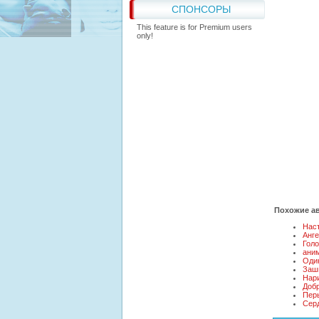
СПОНСОРЫ
This feature is for Premium users
only!
Похожие ав
Нас
Анг
Гол
аним
Оди
Заш
Нар
Добр
Пер
Сер