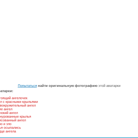
Попытаться
найти оригинальную фотографию
этой аватарки
атарки:
тоящий ангелочек
ел с красными крыльями
овокружительный ангел
е ангел
нокий ангел
нурованные крылья
исованный ангел
о и зло
ья осыпались
дце ангела