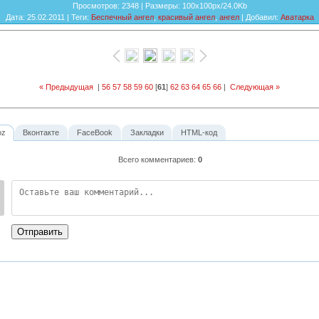
Просмотров
: 2348 |
Размеры
: 100x100px/24.0Kb
Дата
: 25.02.2011 |
Теги
:
Беспечный ангел
,
красивый ангел
,
ангел
|
Добавил
:
Аватарка
« Предыдущая
|
56
57
58
59
60
[
61
]
62
63
64
65
66
|
Следующая »
oz
Вконтакте
FaceBook
Закладки
HTML-код
Всего комментариев
:
0
:
Отправить