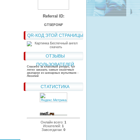
Referral ID:
GTSEFONF
QR-КОД ЭТОЙ СТРАНИЦЫ
ОТЗЫВЫ
ПОЛЬЗОВАТЕЛЕЙ
Спасибо за классный ресурс, тут
легко заказать самые сказочные
аватарки из шикарных мультяшек -
Леонтий
СТАТИСТИКА
Онлайн всего:
1
Искателей:
1
Завсегдатаи:
0