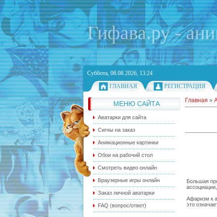
Гифава.ру - ан
Суббота, 08.08.2026, 13:24
ГЛАВНАЯ
РЕГИСТРАЦИЯ
Главная
»
МЕНЮ САЙТА
Аватарки для сайта
Сигны на заказ
Анимационные картинки
Обои на рабочий стол
Смотреть видео онлайн
Браузерные игры онлайн
Большая про
ассоциации,
Заказ личной аватарки
Афаризм к а
это означает
FAQ (вопрос/ответ)