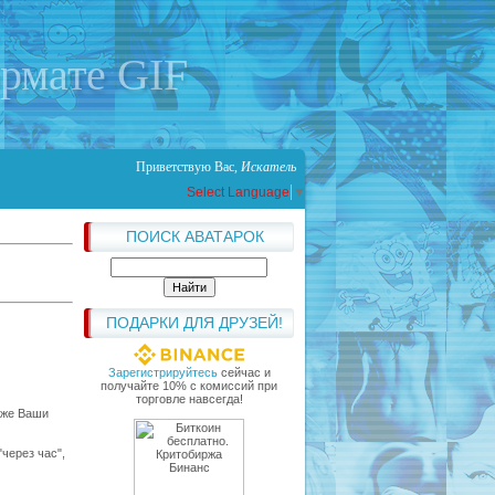
ормате GIF
Приветствую Вас
,
Искатель
Select Language
▼
ПОИСК АВАТАРОК
ПОДАРКИ ДЛЯ ДРУЗЕЙ!
Зарегистрируйтесь
сейчас и
получайте 10% с комиссий при
торговле навсегда!
иже Ваши
"через час",