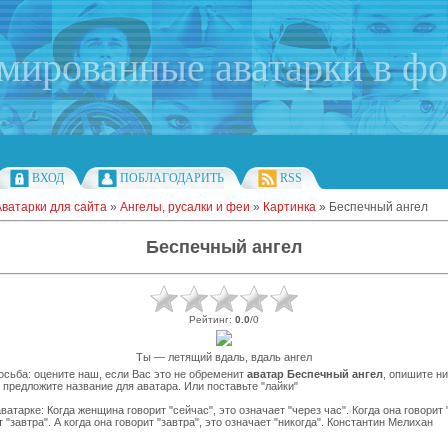
имированные аватарки в ф
ВХОД
ПОБЛАГОДАРИТЬ
RSS
Аватарки для сайта
»
Ангелы, русалки и феи
»
Картинка
» Беспечный ангел
Беспечный ангел
Рейтинг
:
0.0
/
0
Ты — летящий вдаль, вдаль ангел
сьба: оцените наш, если Вас это не обременит
аватар Беспечный ангел
, опишите н
 предложите название для аватара. Или поставьте "лайки"
ватарке: Когда женщина говорит "сейчас", это означает "через час". Когда она говорит 
 "завтра". А когда она говорит "завтра", это означает "никогда". Константин Мелихан