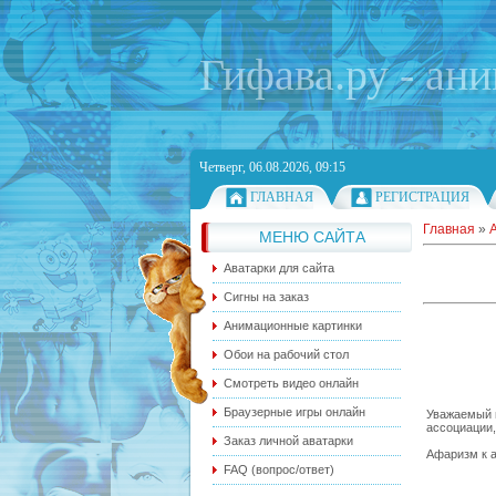
Гифава.ру - ан
Четверг, 06.08.2026, 09:15
ГЛАВНАЯ
РЕГИСТРАЦИЯ
Главная
»
МЕНЮ САЙТА
Аватарки для сайта
Сигны на заказ
Анимационные картинки
Обои на рабочий стол
Смотреть видео онлайн
Браузерные игры онлайн
Уважаемый п
ассоциации,
Заказ личной аватарки
Афаризм к а
FAQ (вопрос/ответ)