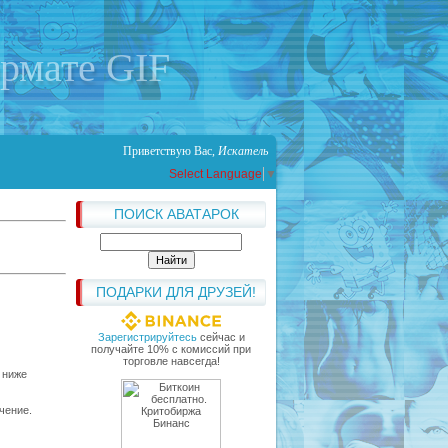
ормате GIF
Приветствую Вас
,
Искатель
Select Language
▼
ПОИСК АВАТАРОК
ПОДАРКИ ДЛЯ ДРУЗЕЙ!
Зарегистрируйтесь
сейчас и
получайте 10% с комиссий при
торговле навсегда!
 ниже
чение.