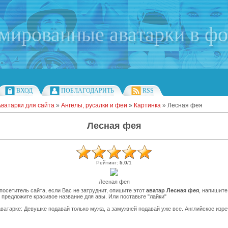
имированные аватарки в ф
ВХОД
ПОБЛАГОДАРИТЬ
RSS
Аватарки для сайта
»
Ангелы, русалки и феи
»
Картинка
» Лесная фея
Лесная фея
Рейтинг
:
5.0
/
1
Лесная фея
осетитель сайта, если Вас не затруднит, опишите этот
аватар Лесная фея
, напишите
 предложите красивое название для авы. Или поставьте "лайки"
ватарке: Девушке подавай только мужа, а замужней подавай уже все. Английское изре