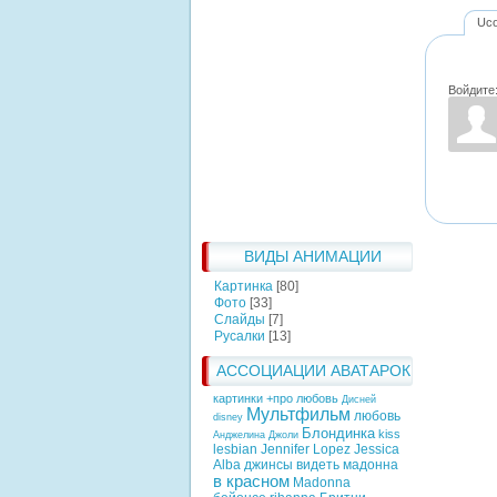
Uc
Войдите
ВИДЫ АНИМАЦИИ
Картинка
[80]
Фото
[33]
Слайды
[7]
Русалки
[13]
АССОЦИАЦИИ АВАТАРОК
картинки +про любовь
Дисней
Мультфильм
любовь
disney
Блондинка
kiss
Анджелина Джоли
lesbian
Jennifer Lopez
Jessica
Alba
джинсы
видеть
мадонна
в красном
Madonna