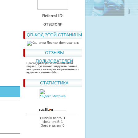
Referral ID:
GTSEFONF
QR-КОД ЭТОЙ СТРАНИЦЫ
ОТЗЫВЫ
ПОЛЬЗОВАТЕЛЕЙ
Благодарствую за качественный
портал, тут можно загрузить самые
наилучшие аватарки вырезанные из
чудесных аниме - Мир
СТАТИСТИКА
Онлайн всего:
1
Искателей:
1
Завсегдатаи:
0