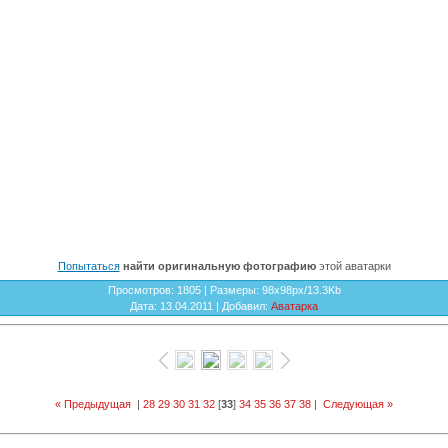
Попытаться
найти оригинальную фотографию
этой аватарки
Просмотров
: 1805 |
Размеры
: 98x98px/13.3Kb
Дата
: 13.04.2011 |
Добавил
:
Аватарка
« Предыдущая
|
28
29
30
31
32
[
33
]
34
35
36
37
38
|
Следующая »