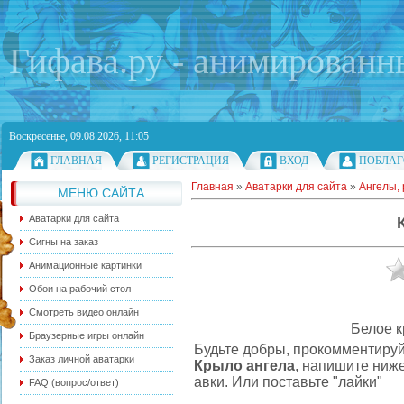
Гифава.ру - анимированн
Воскресенье, 09.08.2026, 11:05
ГЛАВНАЯ
РЕГИСТРАЦИЯ
ВХОД
ПОБЛАГ
Главная
»
Аватарки для сайта
»
Ангелы, 
МЕНЮ САЙТА
Аватарки для сайта
Сигны на заказ
Анимационные картинки
Обои на рабочий стол
Смотреть видео онлайн
Белое к
Браузерные игры онлайн
Будьте добры, прокомментируй
Заказ личной аватарки
Крыло ангела
, напишите ниж
авки. Или поставьте "лайки"
FAQ (вопрос/ответ)