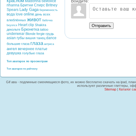
красном
Войдите:
Madonna
бейонсе
rihanna
Бритни Спирс
Britney
Lady Gaga
Spears
беременность
online
вода
love
день всех
живот
влюблённых
бабочка
Heart
clip
Shakira
Отправить
beyonce
Брюнетка
декольте
tattoo
underwear
Blonde
fergie
грудь
asian
губы
dance
вишня
танец
глаза
большие глаза
актриса
ангел
вечернее платье
девушка
голубые глаза
Топ аватарок по просмотрам
Топ аватарок по рейтингу
Gif ава - подлинные сменяющиеся фото, их можно бесплатно скачать на ipad, план
используют различные глиттеры, эфф
Sitemap
|
Каталог са