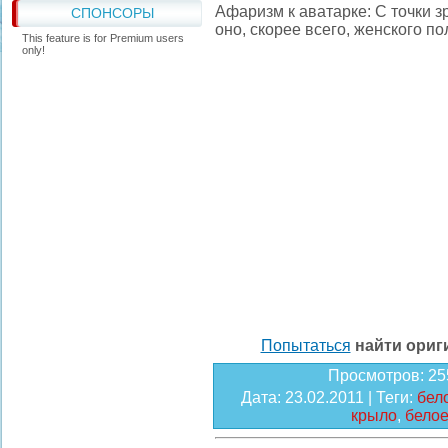
Афаризм к аватарке: С точки зр
СПОНСОРЫ
оно, скорее всего, женского по
This feature is for Premium users
only!
Попытаться
найти ори
Просмотров
: 25
Дата
: 23.02.2011 |
Теги
:
бел
крыло
,
белое