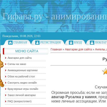
Гифава.ру - анимированн
Понедельник, 10.08.2026, 22:03
ГЛАВНАЯ
РЕГИСТРАЦИЯ
ВХОД
ПОБЛАГ
Главная
»
Аватарки для сайта
»
Ангелы, 
МЕНЮ САЙТА
Аватарки для сайта
Р
Сигны на заказ
Анимационные картинки
Обои на рабочий стол
Смотреть видео онлайн
Скучаю
Браузерные игры онлайн
Огромная просьба: если не зат
Заказ личной аватарки
аватар Русалка у камня
, пре
ниже личные ассоциации. Или 
FAQ (вопрос/ответ)