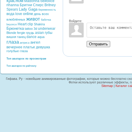
красном
Madonna
бейонсе
rihanna
Бритни Спирс
Britney
Lady Gaga
Spears
беременность
online
вода
love
день всех
живот
влюблённых
бабочка
Войдите:
Heart
clip
Shakira
beyonce
Брюнетка
underwear
tattoo
3d
asian
губы
Blonde
fergie
грудь
dance
вишня
танец
aqua
глаза
ангел
актриса
Отправить
вечернее платье
девушка
голубые глаза
Топ аватарок по просмотрам
Топ аватарок по рейтингу
Гифава. Ру - новейшие анимированные фотографии, которые можно бесплатно скопи
Фотки используют различные эффекты, гл
Sitemap
|
Каталог са