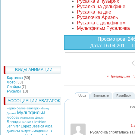
Русалка в пузырях
Русалка на дельфине
Русалка на дне
Русалочка Ариэль
Русалка с дельфином
Мультфильм Русалочка
Просмотров
: 24
Дата
: 16.04.2011 |
Т
ВИДЫ АНИМАЦИИ
« Предыдущая
|
Картинка
[80]
Фото
[33]
Слайды
[7]
Русалки
[13]
Ucoz
Вконтакте
FaceBook
АССОЦИАЦИИ АВАТАРОК
Вс
черно белое аватарки
disney
Мультфильм
Дисней
любовь
Анджелина Джоли
Блондинка
lesbian
kiss
1
Jennifer Lopez
Jessica Alba
в
джинсы
видеть
мадонна
Русалочка спряталась за