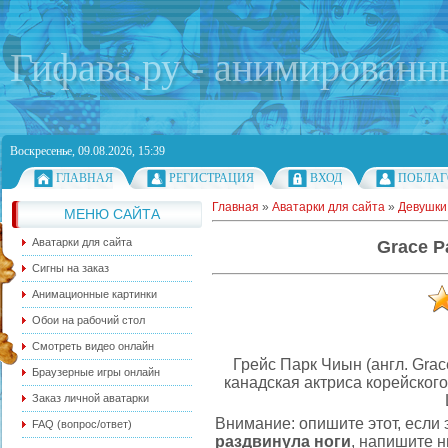
Гифава.ру - анимированн
Воскресенье, 09.08.2026, 15:39
ГЛАВНАЯ
РЕГИСТРАЦИЯ
ВХОД
ПОБЛАГ
Главная
»
Аватарки для сайта
»
Девушки
МЕНЮ САЙТА
Аватарки для сайта
Grace P
Сигны на заказ
Анимационные картинки
Обои на рабочий стол
Смотреть видео онлайн
Грейс Парк Чиын (англ. Grac
Браузерные игры онлайн
канадская актриса корейског
Заказ личной аватарки
Внимание: опишите этот, если
FAQ (вопрос/ответ)
раздвинула ноги
, напишите 