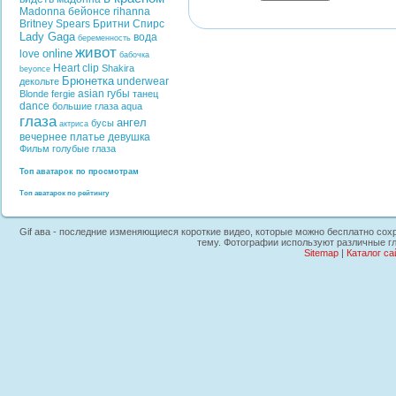
Madonna
бейонсе
rihanna
Britney Spears
Бритни Спирс
Lady Gaga
вода
беременность
живот
online
love
бабочка
Heart
clip
Shakira
beyonce
Брюнетка
underwear
декольте
asian
губы
Blonde
fergie
танец
dance
большие глаза
aqua
глаза
ангел
бусы
актриса
вечернее платье
девушка
Фильм
голубые глаза
Топ аватарок по просмотрам
Топ аватарок по рейтингу
Gif ава - последние изменяющиеся короткие видео, которые можно бесплатно сохра
тему. Фотографии используют различные гл
Sitemap
|
Каталог са