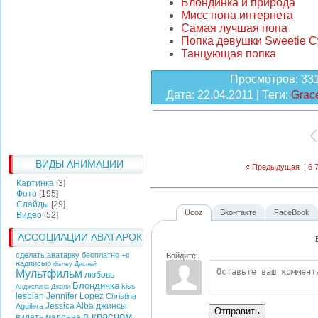
Блондинка и природа
Мисс попа интернета
Самая лучшая попа
Попка девушки Sweetie C
Танцующая попка
Просмотров
: 33
Дата
: 22.04.2011 |
Теги
:
Grac
ВИДЫ АНИМАЦИИ
« Предыдущая
|
6
Картинка
[3]
Фото
[195]
Слайды
[29]
Ucoz
Вконтакте
FaceBook
Видео
[52]
АССОЦИАЦИИ АВАТАРОК
сделать аватарку бесплатно +с
Войдите:
надписью
disney
Дисней
Мультфильм
любовь
Блондинка
kiss
Анджелина Джоли
lesbian
Jennifer Lopez
Christina
Jessica Alba
джинсы
Aguilera
Отправить
в красном
видеть
мадонна