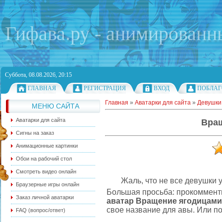
Гифава.ру - анимированн
Суббота, 08.08.2026, 20:15
ГЛАВНАЯ
РЕГИСТРАЦИЯ
ВХОД
ПОБЛАГ
Главная
»
Аватарки для сайта
»
Девушки
МЕНЮ САЙТА
Аватарки для сайта
Вра
Сигны на заказ
Анимационные картинки
Обои на рабочий стол
Смотреть видео онлайн
Жаль, что не все девушки 
Браузерные игры онлайн
Большая просьба: прокоммент
Заказ личной аватарки
аватар Вращение ягодицами
свое название для авы. Или по
FAQ (вопрос/ответ)