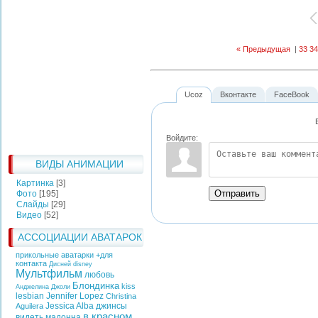
« Предыдущая
|
33
34
Ucoz
Вконтакте
FaceBook
Войдите:
ВИДЫ АНИМАЦИИ
Картинка
[3]
Отправить
Фото
[195]
Слайды
[29]
Видео
[52]
АССОЦИАЦИИ АВАТАРОК
прикольные аватарки +для
контакта
Дисней
disney
Мультфильм
любовь
Блондинка
kiss
Анджелина Джоли
lesbian
Jennifer Lopez
Christina
Jessica Alba
джинсы
Aguilera
в красном
видеть
мадонна