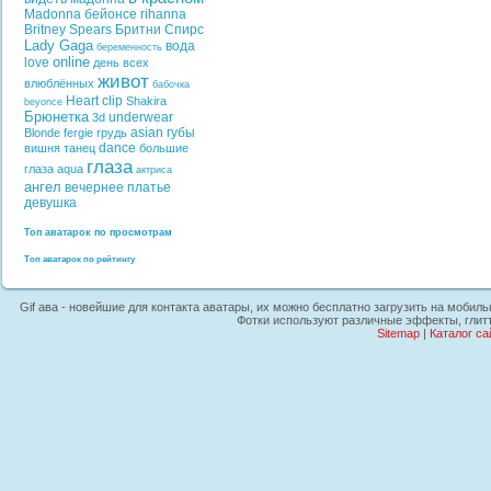
Madonna
бейонсе
rihanna
Britney Spears
Бритни Спирс
Lady Gaga
вода
беременность
online
love
день всех
живот
влюблённых
бабочка
Heart
clip
Shakira
beyonce
Брюнетка
underwear
3d
asian
губы
Blonde
fergie
грудь
dance
вишня
танец
большие
глаза
глаза
aqua
актриса
ангел
вечернее платье
девушка
Топ аватарок по просмотрам
Топ аватарок по рейтингу
Gif ава - новейшие для контакта аватары, их можно бесплатно загрузить на мобиль
Фотки используют различные эффекты, глитт
Sitemap
|
Каталог са