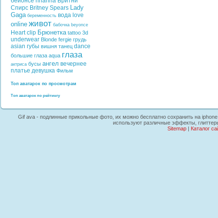
бейонсе
rihanna
Бритни
Lady
Спирс
Britney Spears
Gaga
вода
love
беременность
живот
online
бабочка
beyonce
Брюнетка
Heart
clip
tattoo
3d
underwear
Blonde
fergie
грудь
asian
губы
dance
вишня
танец
глаза
большие глаза
aqua
ангел
вечернее
бусы
актриса
платье
девушка
Фильм
Топ аватарок по просмотрам
Топ аватарок по рейтингу
Gif ava - подлинные прикольные фото, их можно бесплатно сохранить на iphone,
используют различные эффекты, глиттеры
Sitemap
|
Каталог са