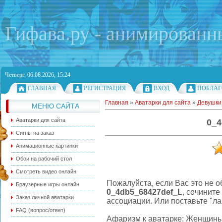
Гифава.ру - анимированн
Четверг, 06.08.2026, 15:24
ГЛАВНАЯ
РЕГИСТРАЦИЯ
ВХОД
ПОБЛАГ
Главная
»
Аватарки для сайта
»
Девушки 
МЕНЮ САЙТА
Аватарки для сайта
0_4
Сигны на заказ
Анимационные картинки
Обои на рабочий стол
Смотреть видео онлайн
Пожалуйста, если Вас это не 
Браузерные игры онлайн
0_4db5_68427def_L
, сочинит
Заказ личной аватарки
ассоциации. Или поставьте "ла
FAQ (вопрос/ответ)
Афаризм к аватарке: Женщины,