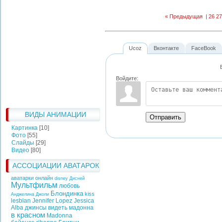
« Предыдущая
|
26
27
Ucoz
Вконтакте
FaceBook
Войдите:
ВИДЫ АНИМАЦИИ
Отправить
Картинка
[10]
Фото
[55]
Слайды
[29]
Видео
[80]
АССОЦИАЦИИ АВАТАРОК
аватарки онлайн
disney
Дисней
Мультфильм
любовь
Блондинка
kiss
Анджелина Джоли
lesbian
Jennifer Lopez
Jessica
Alba
джинсы
видеть
мадонна
в красном
Madonna