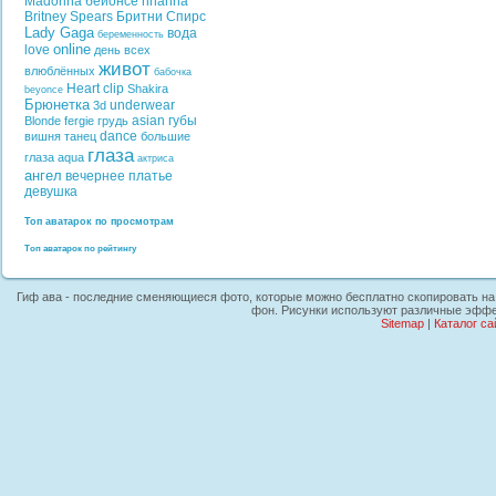
Madonna
бейонсе
rihanna
Britney Spears
Бритни Спирс
Lady Gaga
вода
беременность
online
love
день всех
живот
влюблённых
бабочка
Heart
clip
Shakira
beyonce
Брюнетка
underwear
3d
asian
губы
Blonde
fergie
грудь
dance
вишня
танец
большие
глаза
глаза
aqua
актриса
ангел
вечернее платье
девушка
Топ аватарок по просмотрам
Топ аватарок по рейтингу
Гиф ава - последние сменяющиеся фото, которые можно бесплатно скопировать на 
фон. Рисунки используют различные эффек
Sitemap
|
Каталог са