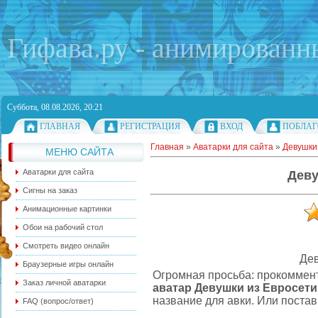
Гифава.ру - анимированн
Суббота, 08.08.2026, 20:21
ГЛАВНАЯ
РЕГИСТРАЦИЯ
ВХОД
ПОБЛАГ
Главная
»
Аватарки для сайта
»
Девушки 
МЕНЮ САЙТА
Аватарки для сайта
Деву
Сигны на заказ
Анимационные картинки
Обои на рабочий стол
Смотреть видео онлайн
Дев
Браузерные игры онлайн
Огромная просьба: прокоммент
Заказ личной аватарки
аватар Девушки из Евросети
название для авки. Или постав
FAQ (вопрос/ответ)