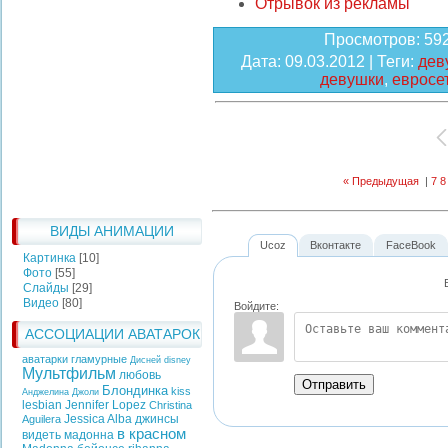
Отрывок из рекламы
Просмотров
: 59
Дата
: 09.03.2012 |
Теги
:
дев
девушки
,
евросе
« Предыдущая
|
7
8
ВИДЫ АНИМАЦИИ
Ucoz
Вконтакте
FaceBook
Картинка
[10]
Фото
[55]
Слайды
[29]
Видео
[80]
Войдите:
АССОЦИАЦИИ АВАТАРОК
аватарки гламурные
Дисней
disney
Мультфильм
любовь
Отправить
Блондинка
kiss
Анджелина Джоли
lesbian
Jennifer Lopez
Christina
Jessica Alba
джинсы
Aguilera
в красном
видеть
мадонна