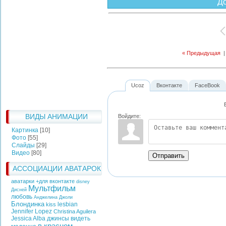
Д
« Предыдущая
Ucoz
Вконтакте
FaceBook
ВИДЫ АНИМАЦИИ
Войдите:
Картинка
[10]
Фото
[55]
Слайды
[29]
Видео
[80]
Отправить
АССОЦИАЦИИ АВАТАРОК
аватарки +для вконтакте
disney
Мультфильм
Дисней
любовь
Анджелина Джоли
Блондинка
lesbian
kiss
Jennifer Lopez
Christina Aguilera
Jessica Alba
джинсы
видеть