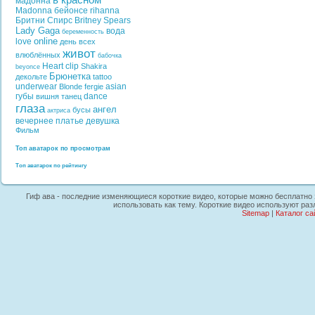
в красном
мадонна
Madonna
бейонсе
rihanna
Бритни Спирс
Britney Spears
Lady Gaga
вода
беременность
online
love
день всех
живот
влюблённых
бабочка
Heart
clip
Shakira
beyonce
Брюнетка
декольте
tattoo
underwear
asian
Blonde
fergie
губы
dance
вишня
танец
глаза
ангел
бусы
актриса
вечернее платье
девушка
Фильм
Топ аватарок по просмотрам
Топ аватарок по рейтингу
Гиф ава - последние изменяющиеся короткие видео, которые можно бесплатно з
использовать как тему. Короткие видео используют раз
Sitemap
|
Каталог са