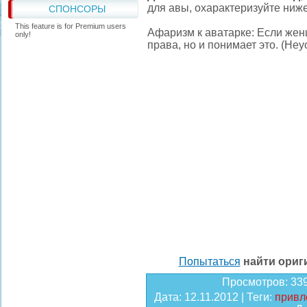
для авы, охарактеризуйте ниж
СПОНСОРЫ
This feature is for Premium users
Афаризм к аватарке: Если женщ
only!
права, но и понимает это. (Не
Попытаться
найти ори
Просмотров
: 33
Дата
: 12.11.2012 |
Теги
:
привл