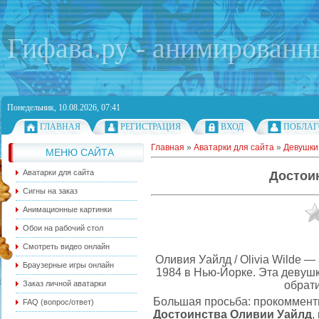
Гифава.ру - анимированн
Понедельник, 10.08.2026, 07:41
ГЛАВНАЯ
РЕГИСТРАЦИЯ
ВХОД
ПОБЛАГ
Главная
»
Аватарки для сайта
»
Девушки 
МЕНЮ САЙТА
Аватарки для сайта
Достои
Сигны на заказ
Анимационные картинки
Обои на рабочий стол
Смотреть видео онлайн
Оливия Уайлд / Olivia Wilde —
Браузерные игры онлайн
1984 в Нью-Йорке. Эта девушк
обрат
Заказ личной аватарки
Большая просьба: прокомменти
FAQ (вопрос/ответ)
Достоинства Оливии Уайлд
,