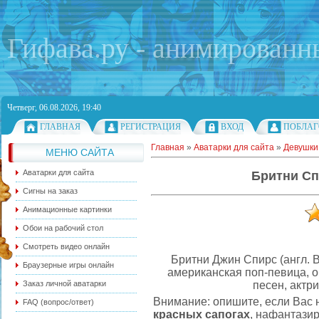
Гифава.ру - анимированн
Четверг, 06.08.2026, 19:40
ГЛАВНАЯ
РЕГИСТРАЦИЯ
ВХОД
ПОБЛАГ
Главная
»
Аватарки для сайта
»
Девушки
МЕНЮ САЙТА
Аватарки для сайта
Бритни Сп
Сигны на заказ
Анимационные картинки
Обои на рабочий стол
Смотреть видео онлайн
Бритни Джин Спирс (англ. Br
Браузерные игры онлайн
американская поп-певица, 
песен, актри
Заказ личной аватарки
Внимание: опишите, если Вас 
FAQ (вопрос/ответ)
красных сапогах
, нафантази