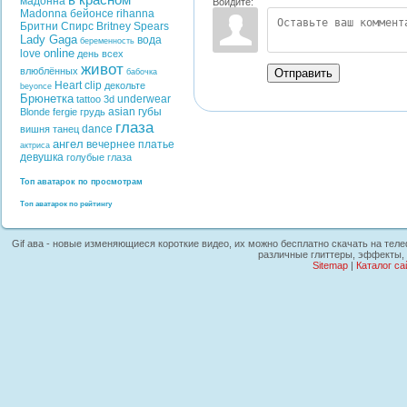
в красном
мадонна
Войдите:
Madonna
бейонсе
rihanna
Бритни Спирс
Britney Spears
Lady Gaga
вода
беременность
online
love
день всех
живот
влюблённых
Отправить
бабочка
Heart
clip
декольте
beyonce
Брюнетка
underwear
tattoo
3d
asian
губы
Blonde
fergie
грудь
глаза
dance
вишня
танец
ангел
вечернее платье
актриса
девушка
голубые глаза
Топ аватарок по просмотрам
Топ аватарок по рейтингу
Gif ава - новые изменяющиеся короткие видео, их можно бесплатно скачать на телеф
различные глиттеры, эффекты, 
Sitemap
|
Каталог са