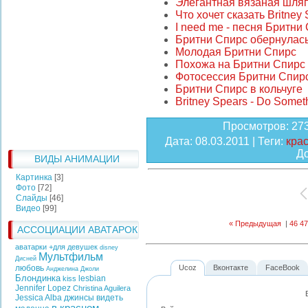
Элегантная вязаная шля
Что хочет сказать Britney
I need me - песня Бритни
Бритни Спирс обернулас
Молодая Бритни Спирс
Похожа на Бритни Спирс
Фотосессия Бритни Спир
Бритни Спирс в кольчуге
Britney Spears - Do Somet
Просмотров
: 27
Дата
: 08.03.2011 |
Теги
:
кра
Д
ВИДЫ АНИМАЦИИ
Картинка
[3]
Фото
[72]
Слайды
[46]
Видео
[99]
« Предыдущая
|
46
47
АССОЦИАЦИИ АВАТАРОК
аватарки +для девушек
disney
Мультфильм
Дисней
любовь
Ucoz
Вконтакте
FaceBook
Анджелина Джоли
Блондинка
lesbian
kiss
Jennifer Lopez
Christina Aguilera
Jessica Alba
джинсы
видеть