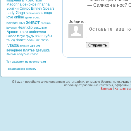
в красном
мадонна
— Силикон в нос? 
Madonna
бейонсе
rihanna
Бритни Спирс
Britney Spears
Lady Gaga
вода
беременность
online
love
день всех
Войдите:
живот
влюблённых
бабочка
Heart
clip
декольте
beyonce
Брюнетка
underwear
3d
asian
губы
Blonde
fergie
грудь
dance
танец
большие глаза
глаза
Отправить
ангел
актриса
вечернее платье
девушка
Фильм
голубые глаза
Топ аватарок по просмотрам
Топ аватарок по рейтингу
Gif ava - новейшие анимированные фотографии, их можно бесплатно скачать на 
используют различные глиттеры, эффекты, 
Sitemap
|
Каталог са