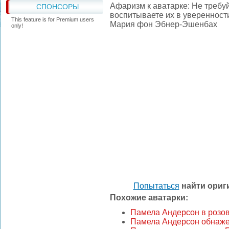
Афаризм к аватарке: Не требу
СПОНСОРЫ
воспитываете их в уверенности
This feature is for Premium users
Мария фон Эбнер-Эшенбах
only!
Попытаться
найти ори
Похожие аватарки:
Памела Андерсон в розо
Памела Андерсон обнаж