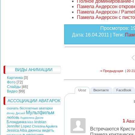
Полное доминирование-
Памела Андерсон откров
Памела Андерсон / Pamel
Памела Андерсон с пист
Просмотров
: 1
Дата
: 16.04.2011 |
Теги
:
Пам
ВИДЫ АНИМАЦИИ
« Предыдущая
|
20
21
Картинка
[3]
Фото
[72]
Слайды
[46]
Ucoz
Вконтакте
FaceBook
Видео
[99]
АССОЦИАЦИИ АВАТАРОК
скачать бесплатные аватарки
Мультфильм
disney
Дисней
любовь
Анджелина Джоли
1
Ава
Блондинка
lesbian
kiss
Jennifer Lopez
Christina Aguilera
Встречаются Крист
Jessica Alba
джинсы
видеть
Памела критически 