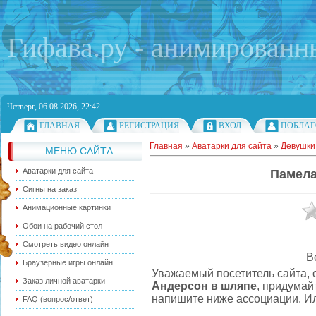
Гифава.ру - анимированн
Четверг, 06.08.2026, 22:42
ГЛАВНАЯ
РЕГИСТРАЦИЯ
ВХОД
ПОБЛАГ
Главная
»
Аватарки для сайта
»
Девушки
МЕНЮ САЙТА
Аватарки для сайта
Памела
Сигны на заказ
Анимационные картинки
Обои на рабочий стол
Смотреть видео онлайн
В
Браузерные игры онлайн
Уважаемый посетитель сайта, 
Заказ личной аватарки
Андерсон в шляпе
, придумай
напишите ниже ассоциации. Ил
FAQ (вопрос/ответ)