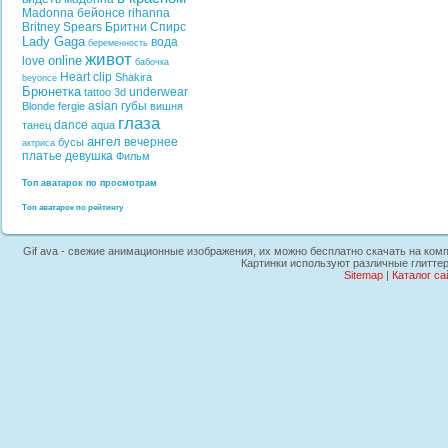
Madonna
бейонсе
rihanna
Britney Spears
Бритни Спирс
Lady Gaga
вода
беременность
живот
online
love
бабочка
Heart
clip
Shakira
beyonce
Брюнетка
underwear
tattoo
3d
asian
губы
Blonde
fergie
вишня
глаза
dance
танец
aqua
ангел
вечернее
бусы
актриса
платье
девушка
Фильм
Топ аватарок по просмотрам
Топ аватарок по рейтингу
Gif ava - свежие анимационные изображения, их можно бесплатно скачать на комп
Картинки используют различные глиттер
Sitemap
|
Каталог са