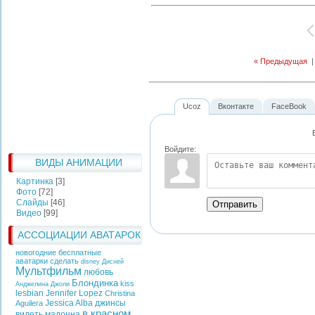
« Предыдущая
Ucoz
Вконтакте
FaceBook
Войдите:
ВИДЫ АНИМАЦИИ
Картинка
[3]
Фото
[72]
Слайды
[46]
Отправить
Видео
[99]
АССОЦИАЦИИ АВАТАРОК
новогодние бесплатные
аватарки сделать
disney
Дисней
Мультфильм
любовь
Блондинка
kiss
Анджелина Джоли
lesbian
Jennifer Lopez
Christina
Jessica Alba
джинсы
Aguilera
в красном
видеть
мадонна