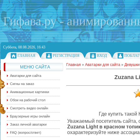
Гифава.ру - анимированн
Суббота, 08.08.2026, 16:43
ГЛАВНАЯ
РЕГИСТРАЦИЯ
ВХОД
ПОБЛАГ
Главная
»
Аватарки для сайта
»
Девушки
МЕНЮ САЙТА
Аватарки для сайта
Zuzana L
Сигны на заказ
Анимационные картинки
Обои на рабочий стол
Смотреть видео онлайн
Где купить такой 
Браузерные игры онлайн
Уважаемый посетитель сайта, 
Заказ личной аватарки
Zuzana Light в красном топи
охарактеризуйте ниже ассоциа
FAQ (вопрос/ответ)