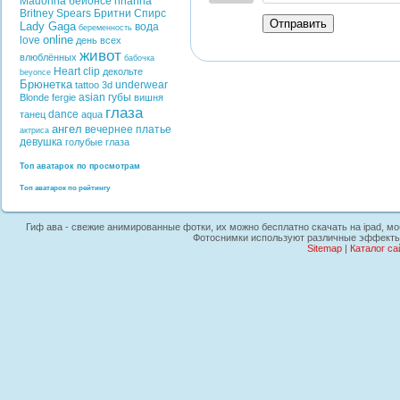
Madonna
бейонсе
rihanna
Britney Spears
Бритни Спирс
Отправить
Lady Gaga
вода
беременность
online
love
день всех
живот
влюблённых
бабочка
Heart
clip
декольте
beyonce
Брюнетка
underwear
tattoo
3d
asian
губы
Blonde
fergie
вишня
глаза
dance
танец
aqua
ангел
вечернее платье
актриса
девушка
голубые глаза
Топ аватарок по просмотрам
Топ аватарок по рейтингу
Гиф ава - свежие анимированные фотки, их можно бесплатно скачать на ipad, мо
Фотоснимки используют различные эффекты, 
Sitemap
|
Каталог са