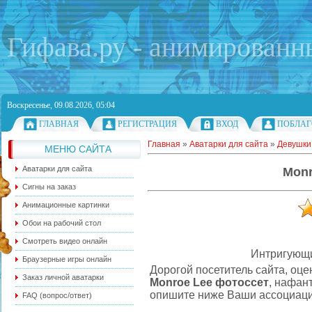
Гифава.ру - анимированн
Воскресенье, 09.08.2026, 05:04
ГЛАВНАЯ
РЕГИСТРАЦИЯ
ВХОД
ПОБЛАГ
Главная
»
Аватарки для сайта
»
Девушки
МЕНЮ САЙТА
Аватарки для сайта
Monr
Сигны на заказ
Анимационные картинки
Обои на рабочий стол
Смотреть видео онлайн
Интригующи
Браузерные игры онлайн
Дорогой посетитель сайта, оц
Заказ личной аватарки
Monroe Lee фотоссет
, нафан
опишите ниже Ваши ассоциации
FAQ (вопрос/ответ)