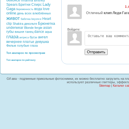
бейонсе
rihanna
Britney
Lady
Spears
Бритни Спирс
1
Gaga
вода
love
беременность
Отличный
клип Леди Гаг
online
день всех влюблённых
живот
Heart
бабочка
beyonce
Брюнетка
clip
Shakira
декольте
underwear
asian
Blonde
fergie
Войдите:
губы
dance
вишня
танец
aqua
глаза
ангел
бусы
актриса
вечернее платье
девушка
Фильм
голубые глаза
Отправить
Топ аватарок по просмотрам
Топ аватарок по рейтингу
Gif ава - подлинные прикольные фотоснимки, их можно бесплатно загрузить на пла
используют различные глиттеры, эффекты
Sitemap
|
Каталог са