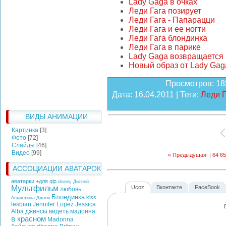
Lady Gaga в очках
Леди Гага позирует
Леди Гага - Папарацци
Леди Гага и ее ногти
Леди Гага блондинка
Леди Гага в парике
Lady Gaga возвращается 
Новый образ от Lady Gag
Просмотров
: 18
Дата
: 16.04.2011 |
Теги
:
Леди Г
ВИДЫ АНИМАЦИИ
Картинка
[3]
Фото
[72]
Слайды
[46]
Видео
[99]
« Предыдущая
|
64
65
АССОЦИАЦИИ АВАТАРОК
аватарки +для qip
disney
Дисней
Мультфильм
Ucoz
Вконтакте
FaceBook
любовь
Блондинка
kiss
Анджелина Джоли
lesbian
Jennifer Lopez
Jessica
Alba
джинсы
видеть
мадонна
в красном
Madonna