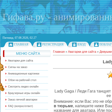
Гифава.ру - анимированн
Пятница, 07.08.2026, 02:27
ГЛАВНАЯ
РЕГИСТРАЦИЯ
ВХОД
ПОБЛАГ
Главная
»
Аватарки для сайта
»
Девушки
МЕНЮ САЙТА
Аватарки для сайта
Lad
Сигны на заказ
Анимационные картинки
Обои на рабочий стол
Смотреть видео онлайн
Lady Gaga / Леди Гага танцует
Браузерные игры онлайн
ее
Заказ личной аватарки
Внимание: если Вас это не об
в тюрьме
, напишите ниже Ва
FAQ (вопрос/ответ)
название для аватара. Или пос