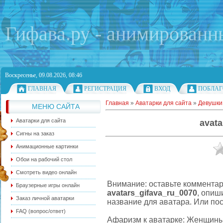
Гифава.ру - анимированн
Воскресенье, 09.08.2026, 08:46
ГЛАВНАЯ
РЕГИСТРАЦИЯ
ВХОД
ПОБЛАГ
Главная
»
Аватарки для сайта
»
Девушки
МЕНЮ САЙТА
Аватарки для сайта
avata
Сигны на заказ
Анимационные картинки
Обои на рабочий стол
Смотреть видео онлайн
Внимание: оставьте комментар
Браузерные игры онлайн
avatars_gifava_ru_0070
, опиш
Заказ личной аватарки
название для аватара. Или пос
FAQ (вопрос/ответ)
Афаризм к аватарке: Женщины