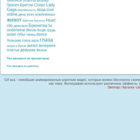
бейонсе
rihanna
Britney
Lady
Spears
Бритни Спирс
Gaga
вода
love
беременность
online
день всех влюблённых
живот
Heart
бабочка
beyonce
Брюнетка
clip
декольте
3d
underwear
Blonde
fergie
грудь
asian
губы
dance
танец
глаза
большие глаза
aqua
ангел
вечернее
бусы
актриса
платье
девушка
Фильм
Топ аватарок по просмотрам
Топ аватарок по рейтингу
Gif ava - новейшие анимированные короткие видео, которые можно бесплатно скопир
как тему. Фотографии используют различные эффекты, г
Sitemap
|
Каталог са