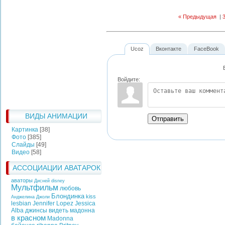
« Предыдущая
|
Ucoz
Вконтакте
FaceBook
Войдите:
ВИДЫ АНИМАЦИИ
Отправить
Картинка
[38]
Фото
[385]
Слайды
[49]
Видео
[58]
АССОЦИАЦИИ АВАТАРОК
аваторы
Дисней
disney
Мультфильм
любовь
Блондинка
kiss
Анджелина Джоли
lesbian
Jennifer Lopez
Jessica
Alba
джинсы
видеть
мадонна
в красном
Madonna