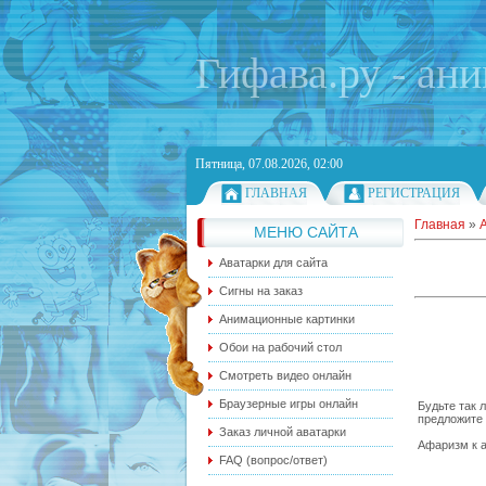
Гифава.ру - ан
Пятница, 07.08.2026, 02:00
ГЛАВНАЯ
РЕГИСТРАЦИЯ
Главная
»
МЕНЮ САЙТА
Аватарки для сайта
Сигны на заказ
Анимационные картинки
Обои на рабочий стол
Смотреть видео онлайн
Браузерные игры онлайн
Будьте так 
предложите 
Заказ личной аватарки
Афаризм к а
FAQ (вопрос/ответ)