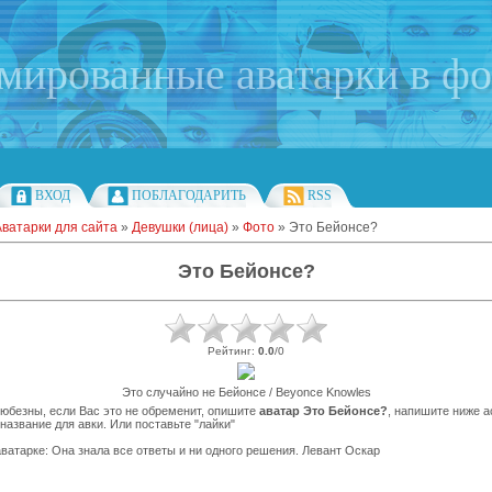
имированные аватарки в ф
ВХОД
ПОБЛАГОДАРИТЬ
RSS
Аватарки для сайта
»
Девушки (лица)
»
Фото
» Это Бейонсе?
Это Бейонсе?
Рейтинг
:
0.0
/
0
Это случайно не Бейонсе / Beyonce Knowles
любезны, если Вас это не обременит, опишите
аватар Это Бейонсе?
, напишите ниже а
название для авки. Или поставьте "лайки"
ватарке: Она знала все ответы и ни одного решения. Левант Оскар