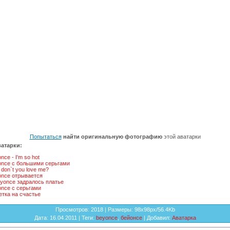
Попытаться
найти оригинальную фотографию
этой аватарки
атарки:
nce - I'm so hot
once с большими серьгами
don`t you love me?
once отрывается
yonce задралось платье
nce с серьгами
тка на счастье
Просмотров
: 2018 |
Размеры
: 98x98px/56.4Kb
Дата
: 16.04.2011 |
Теги
:
beyonce
,
бейонсе
|
Добавил
:
Аватарка