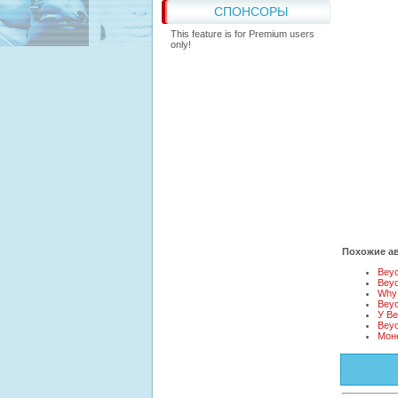
СПОНСОРЫ
This feature is for Premium users
only!
Похожие ав
Beyo
Bey
Why 
Bey
У Be
Beyo
Моне