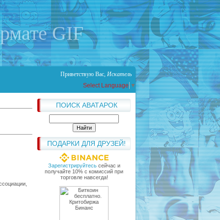
ормате GIF
Приветствую Вас
,
Искатель
Select Language
▼
ПОИСК АВАТАРОК
ПОДАРКИ ДЛЯ ДРУЗЕЙ!
Зарегистрируйтесь
сейчас и
получайте 10% с комиссий при
торговле навсегда!
ссоциации,