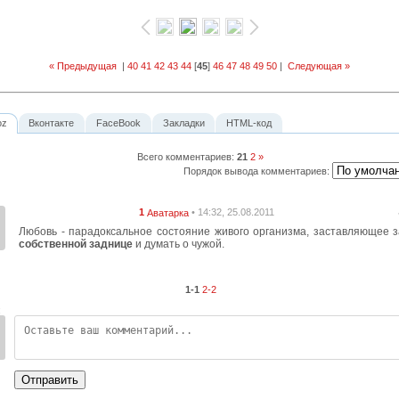
« Предыдущая
|
40
41
42
43
44
[
45
]
46
47
48
49
50
|
Следующая »
oz
Вконтакте
FaceBook
Закладки
HTML-код
Всего комментариев
:
2
1
2
»
Порядок вывода комментариев:
1
• 14:32, 25.08.2011
Аватарка
Любовь - парадоксальное состояние живого организма, заставляющее 
собственной заднице
и думать о чужой.
1-1
2-2
:
Отправить