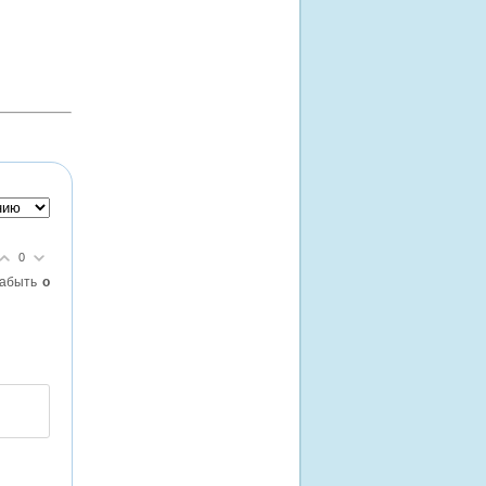
0
забыть
о