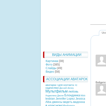
Uc
ВИДЫ АНИМАЦИИ
Картинка
[38]
Фото
[385]
Слайды
[49]
Видео
[58]
АССОЦИАЦИИ АВАТАРОК
Войдите
аватарки +для контакта +с
надписями
Дисней
disney
Мультфильм
любовь
Блондинка
kiss
Анджелина Джоли
lesbian
Jennifer Lopez
Jessica
Alba
джинсы
видеть
мадонна
в красном
Madonna