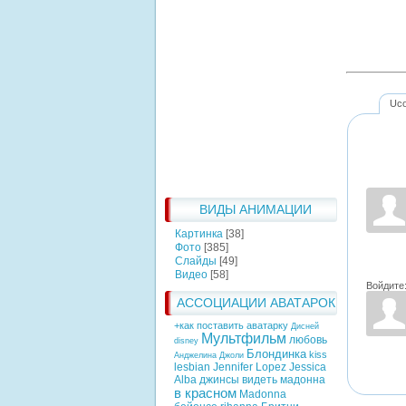
Uc
ВИДЫ АНИМАЦИИ
Картинка
[38]
Фото
[385]
Слайды
[49]
Видео
[58]
Войдите
АССОЦИАЦИИ АВАТАРОК
+как поставить аватарку
Дисней
Мультфильм
любовь
disney
Блондинка
kiss
Анджелина Джоли
lesbian
Jennifer Lopez
Jessica
Alba
джинсы
видеть
мадонна
в красном
Madonna