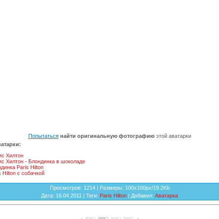
Попытаться
найти оригинальную фотографию
этой аватарки
атарки:
ис Хилтон
с Хилтон - Блондинка в шоколаде
динка Paris Hilton
s Hilton с собачкой
Просмотров
: 1214 |
Размеры
: 100x100px/19.2Kb
Дата
: 16.04.2011 |
Теги
:
Paris Hilton
|
Добавил
:
Аватарка