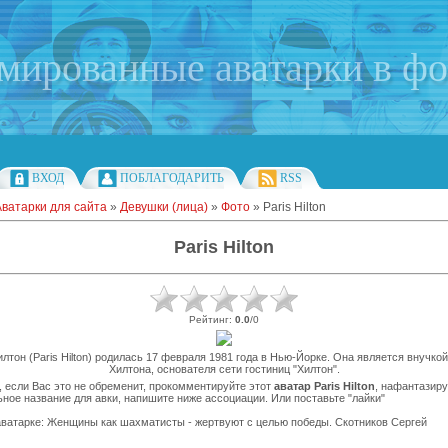
имированные аватарки в ф
ВХОД
ПОБЛАГОДАРИТЬ
RSS
Аватарки для сайта
»
Девушки (лица)
»
Фото
» Paris Hilton
Paris Hilton
Рейтинг
:
0.0
/
0
лтон (Paris Hilton) родилась 17 февраля 1981 года в Нью-Йорке. Она является внучко
Хилтона, основателя сети гостиниц "Хилтон".
 если Вас это не обременит, прокомментируйте этот
аватар Paris Hilton
, нафантазир
ное название для авки, напишите ниже ассоциации. Или поставьте "лайки"
ватарке: Женщины как шахматисты - жертвуют с целью победы. Скотников Сергей