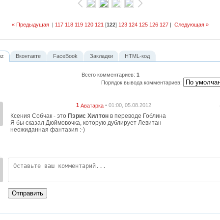
« Предыдущая
|
117
118
119
120
121
[
122
]
123
124
125
126
127
|
Следующая »
oz
Вконтакте
FaceBook
Закладки
HTML-код
Всего комментариев
:
1
Порядок вывода комментариев:
1
• 01:00, 05.08.2012
Аватарка
Ксения Собчак - это
Пэрис Хилтон
в переводе Гоблина
Я бы сказал Дюймовочка, которую дублирует Левитан
неожиданная фантазия :-)
:
Отправить