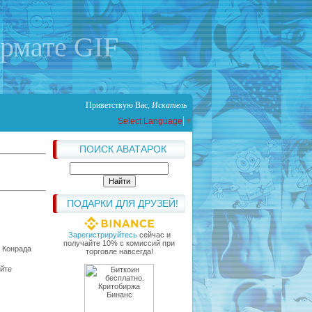
ормате GIF
Приветствую Вас
,
Искатель
Select Language
▼
ПОИСК АВАТАРОК
ПОДАРКИ ДЛЯ ДРУЗЕЙ!
Зарегистрируйтесь
сейчас и
получайте 10% с комиссий при
й Конрада
торговле навсегда!
уйте