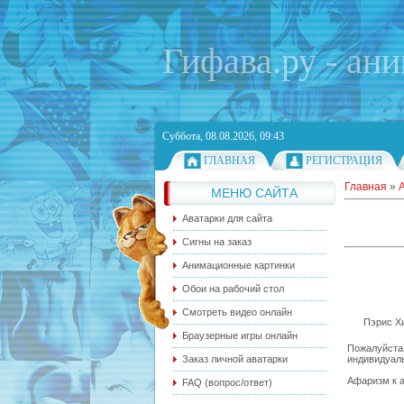
Гифава.ру - ан
Суббота, 08.08.2026, 09:43
ГЛАВНАЯ
РЕГИСТРАЦИЯ
Главная
»
МЕНЮ САЙТА
Аватарки для сайта
Сигны на заказ
Анимационные картинки
Обои на рабочий стол
Смотреть видео онлайн
Пэрис Хи
Браузерные игры онлайн
Пожалуйста,
индивидуаль
Заказ личной аватарки
Афаризм к а
FAQ (вопрос/ответ)