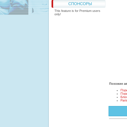
СПОНСОРЫ
This feature is for Premium users
only!
Похожие ав
Пэр
Пэри
Блон
Pari