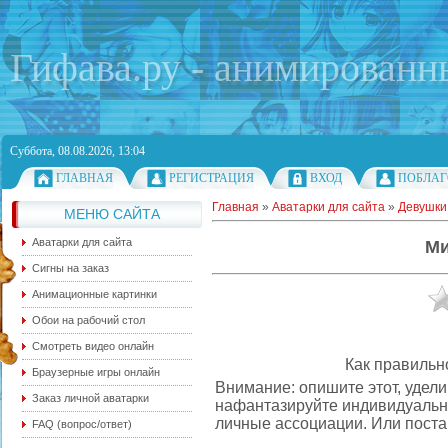
Гифава.ру - анимированн
Суббота, 08.08.2026, 13:04
ГЛАВНАЯ
РЕГИСТРАЦИЯ
ВХОД
ПОБЛАГ
Главная
»
Аватарки для сайта
»
Девушки
МЕНЮ САЙТА
Аватарки для сайта
Ми
Сигны на заказ
Анимационные картинки
Обои на рабочий стол
Смотреть видео онлайн
Как правильн
Браузерные игры онлайн
Внимание: опишите этот, уде
Заказ личной аватарки
нафантазируйте индивидуальн
личные ассоциации. Или поста
FAQ (вопрос/ответ)