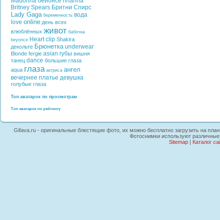
Madonna
бейонсе
rihanna
Britney Spears
Бритни Спирс
Lady Gaga
вода
беременность
online
love
день всех
живот
влюблённых
бабочка
Heart
clip
Shakira
beyonce
Брюнетка
underwear
декольте
asian
губы
Blonde
fergie
вишня
dance
танец
большие глаза
глаза
ангел
aqua
актриса
вечернее платье
девушка
голубые глаза
Топ аватарок по просмотрам
Топ аватарок по рейтингу
Gifava.ru - оригинальные блестящие фото, их можно бесплатно загрузить на план
Фотоснимки используют различные 
Sitemap
|
Каталог са