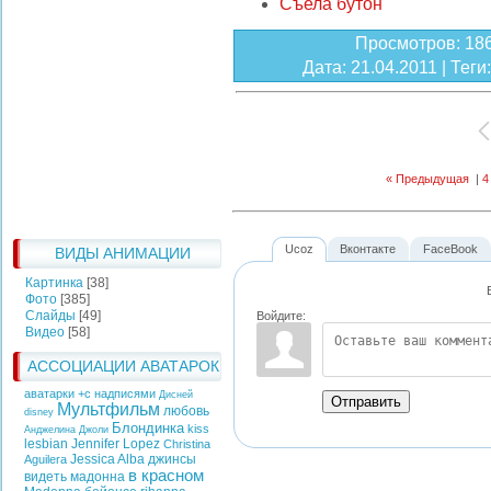
Съела бутон
Просмотров
: 18
Дата
: 21.04.2011 |
Теги
« Предыдущая
|
4
Ucoz
Вконтакте
FaceBook
ВИДЫ АНИМАЦИИ
Картинка
[38]
Фото
[385]
Слайды
[49]
Войдите:
Видео
[58]
АССОЦИАЦИИ АВАТАРОК
аватарки +с надписями
Дисней
Отправить
Мультфильм
любовь
disney
Блондинка
kiss
Анджелина Джоли
lesbian
Jennifer Lopez
Christina
Jessica Alba
джинсы
Aguilera
в красном
видеть
мадонна