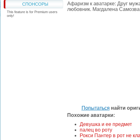
Афаризм к аватарке: Друг мужа
СПОНСОРЫ
любовник. Магдалена Самозв
This feature is for Premium users
only!
Попытаться
найти ори
Похожие аватарки:
Девушка и ее предмет
палец во роту
Рокси Пантер в рот не кл