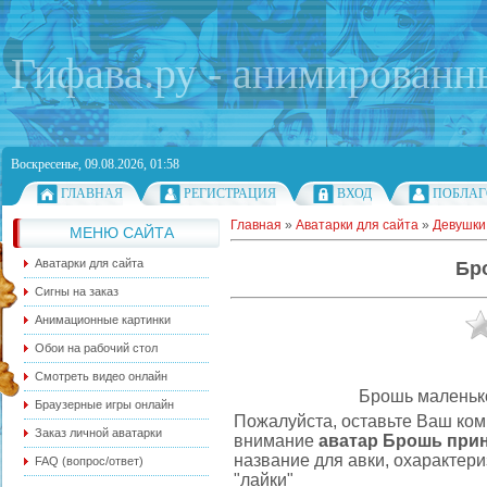
Гифава.ру - анимированн
Воскресенье, 09.08.2026, 01:58
ГЛАВНАЯ
РЕГИСТРАЦИЯ
ВХОД
ПОБЛАГ
Главная
»
Аватарки для сайта
»
Девушки
МЕНЮ САЙТА
Аватарки для сайта
Бр
Сигны на заказ
Анимационные картинки
Обои на рабочий стол
Смотреть видео онлайн
Брошь маленько
Браузерные игры онлайн
Пожалуйста, оставьте Ваш ко
Заказ личной аватарки
внимание
аватар Брошь при
название для авки, охарактер
FAQ (вопрос/ответ)
"лайки"