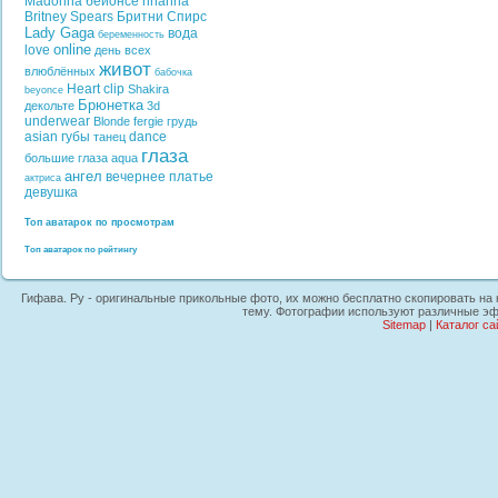
Madonna
бейонсе
rihanna
Britney Spears
Бритни Спирс
Lady Gaga
вода
беременность
online
love
день всех
живот
влюблённых
бабочка
Heart
clip
Shakira
beyonce
Брюнетка
декольте
3d
underwear
Blonde
fergie
грудь
asian
губы
dance
танец
глаза
большие глаза
aqua
ангел
вечернее платье
актриса
девушка
Топ аватарок по просмотрам
Топ аватарок по рейтингу
Гифава. Ру - оригинальные прикольные фото, их можно бесплатно скопировать на к
тему. Фотографии используют различные эфф
Sitemap
|
Каталог са