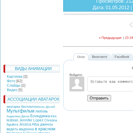
Просмотров
: 21
Дата
: 01.05.2012 |
« Предыдущая
|
23
24
Ucoz
Вконтакте
FaceBook
ВИДЫ АНИМАЦИИ
Войдите:
Картинка
[3]
Фото
[62]
Слайды
[2]
Видео
[5]
Отправить
АССОЦИАЦИИ АВАТАРОК
аватарки бесплатно
disney
Дисней
Мультфильм
любовь
Блондинка
kiss
Анджелина Джоли
lesbian
Jennifer Lopez
Christina
Jessica Alba
джинсы
Aguilera
в красном
видеть
мадонна