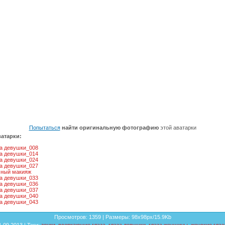
Попытаться
найти оригинальную фотографию
этой аватарки
атарки:
за девушки_008
за девушки_014
за девушки_024
за девушки_027
сный макияж
за девушки_033
за девушки_036
за девушки_037
за девушки_040
за девушки_043
Просмотров
: 1359 |
Размеры
: 98x98px/15.9Kb
1.09.2013 |
Теги
:
зенки
,
всеркающие глаза
,
глаза девушки
,
глаза женщины
,
женские глаз