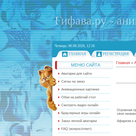
Гифава.ру - ан
Четверг, 06.08.2026, 12:16
ГЛАВНАЯ
РЕГИСТРАЦИЯ
Главная
»
МЕНЮ САЙТА
Аватарки для сайта
Сигны на заказ
Анимационные картинки
Обои на рабочий стол
Смотреть видео онлайн
Огромная пр
Браузерные игры онлайн
свое назван
Афаризм к а
Заказ личной аватарки
FAQ (вопрос/ответ)