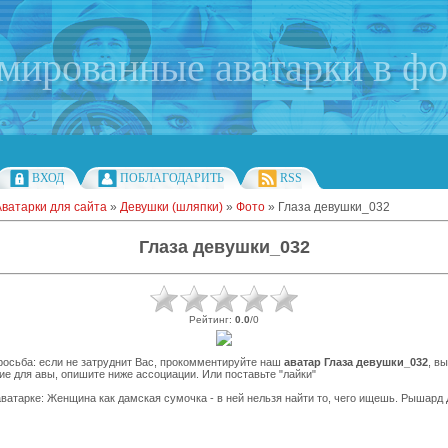
имированные аватарки в ф
ВХОД
ПОБЛАГОДАРИТЬ
RSS
Аватарки для сайта
»
Девушки (шляпки)
»
Фото
» Глаза девушки_032
Глаза девушки_032
Рейтинг
:
0.0
/
0
осьба: если не затруднит Вас, прокомментируйте наш
аватар Глаза девушки_032
, в
ие для авы, опишите ниже ассоциации. Или поставьте "лайки"
ватарке: Женщина как дамская сумочка - в ней нельзя найти то, чего ищешь. Рышард