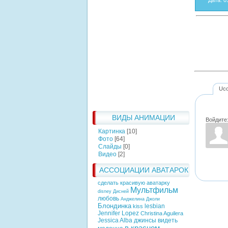
Uc
ВИДЫ АНИМАЦИИ
Войдите
Картинка
[10]
Фото
[64]
Слайды
[0]
Видео
[2]
АССОЦИАЦИИ АВАТАРОК
сделать красивую аватарку
Мультфильм
disney
Дисней
любовь
Анджелина Джоли
Блондинка
lesbian
kiss
Jennifer Lopez
Christina Aguilera
Jessica Alba
джинсы
видеть