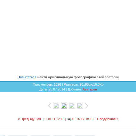
Попытаться
найти оригинальную фотографию
этой аватарки
Просмотров
: 1626 |
Размеры
: 98x98px/16.3Kb
Дата
: 25.07.2014 |
Добавил
:
Аватарка
« Предыдущая
|
9
10
11
12
13
[
14
]
15
16
17
18
19
|
Следующая »