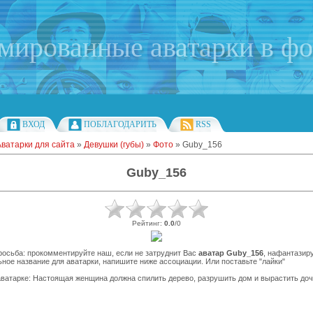
имированные аватарки в ф
ВХОД
ПОБЛАГОДАРИТЬ
RSS
Аватарки для сайта
»
Девушки (губы)
»
Фото
» Guby_156
Guby_156
Рейтинг
:
0.0
/
0
осьба: прокомментируйте наш, если не затруднит Вас
аватар Guby_156
, нафантазир
ное название для аватарки, напишите ниже ассоциации. Или поставьте "лайки"
ватарке: Настоящая женщина должна спилить дерево, разрушить дом и вырастить до