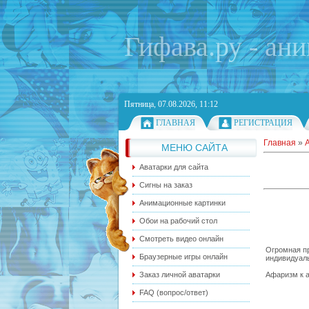
Гифава.ру - ан
Пятница, 07.08.2026, 11:12
ГЛАВНАЯ
РЕГИСТРАЦИЯ
Главная
»
МЕНЮ САЙТА
Аватарки для сайта
Сигны на заказ
Анимационные картинки
Обои на рабочий стол
Смотреть видео онлайн
Огромная пр
Браузерные игры онлайн
индивидуаль
Афаризм к а
Заказ личной аватарки
FAQ (вопрос/ответ)