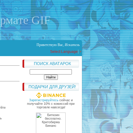
ормате GIF
Приветствую Вас
,
Искатель
Select Language
▼
ПОИСК АВАТАРОК
ПОДАРКИ ДЛЯ ДРУЗЕЙ!
Зарегистрируйтесь
сейчас и
получайте 10% с комиссий при
торговле навсегда!
уйте
чь