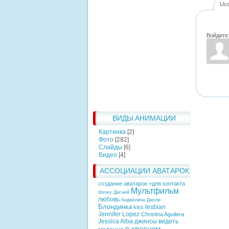
Uc
Войдите
ВИДЫ АНИМАЦИИ
Картинка
[2]
Фото
[282]
Слайды
[6]
Видео
[4]
АССОЦИАЦИИ АВАТАРОК
создание аватарок +для контакта
Мультфильм
disney
Дисней
любовь
Анджелина Джоли
Блондинка
lesbian
kiss
Jennifer Lopez
Christina Aguilera
Jessica Alba
джинсы
видеть