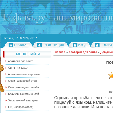
Гифава.ру - анимированн
Пятница, 07.08.2026, 20:52
ГЛАВНАЯ
РЕГИСТРАЦИЯ
ВХОД
ПОБЛАГ
Главная
»
Аватарки для сайта
»
Девушки 
МЕНЮ САЙТА
Аватарки для сайта
по
Сигны на заказ
Анимационные картинки
Обои на рабочий стол
Смотреть видео онлайн
п
Браузерные игры онлайн
Огромная просьба: если не за
Заказ личной аватарки
поцелуй с языком
, напишите
название для авки. Или постав
FAQ (вопрос/ответ)