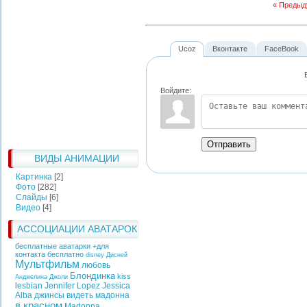
« Преды
Ucoz
Вконтакте
FaceBook
Войдите:
Отправить
ВИДЫ АНИМАЦИИ
Картинка
[2]
Фото
[282]
Слайды
[6]
Видео
[4]
АССОЦИАЦИИ АВАТАРОК
бесплатные аватарки +для
контакта бесплатно
disney
Дисней
Мультфильм
любовь
Блондинка
kiss
Анджелина Джоли
lesbian
Jennifer Lopez
Jessica
Alba
джинсы
видеть
мадонна
в красном
Madonna