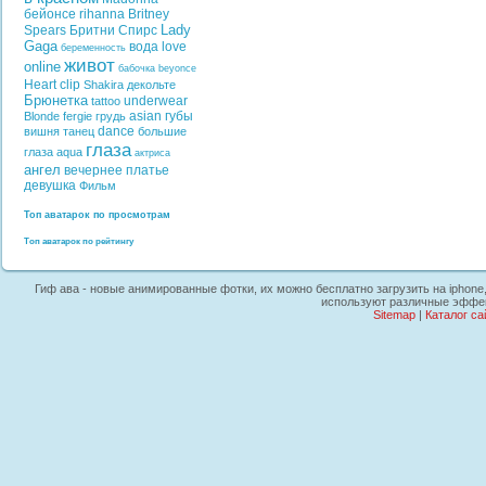
бейонсе
rihanna
Britney
Lady
Spears
Бритни Спирс
Gaga
вода
love
беременность
живот
online
бабочка
beyonce
Heart
clip
Shakira
декольте
Брюнетка
underwear
tattoo
asian
губы
Blonde
fergie
грудь
dance
вишня
танец
большие
глаза
глаза
aqua
актриса
ангел
вечернее платье
девушка
Фильм
Топ аватарок по просмотрам
Топ аватарок по рейтингу
Гиф ава - новые анимированные фотки, их можно бесплатно загрузить на iphone,
используют различные эффект
Sitemap
|
Каталог са