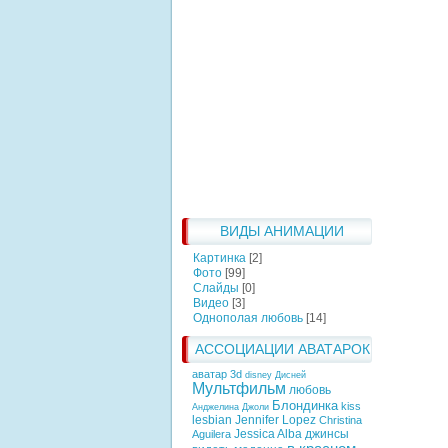
ВИДЫ АНИМАЦИИ
Картинка
[2]
Фото
[99]
Слайды
[0]
Видео
[3]
Однополая любовь
[14]
АССОЦИАЦИИ АВАТАРОК
аватар 3d
disney
Дисней
Мультфильм
любовь
Блондинка
kiss
Анджелина Джоли
lesbian
Jennifer Lopez
Christina
Jessica Alba
джинсы
Aguilera