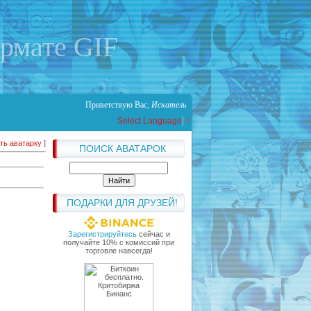
ормате GIF
Приветствую Вас
,
Искатель
Select Language
▼
ть аватарку
]
ПОИСК АВАТАРОК
ПОДАРКИ ДЛЯ ДРУЗЕЙ!
Зарегистрируйтесь
сейчас и
получайте 10% с комиссий при
торговле навсегда!