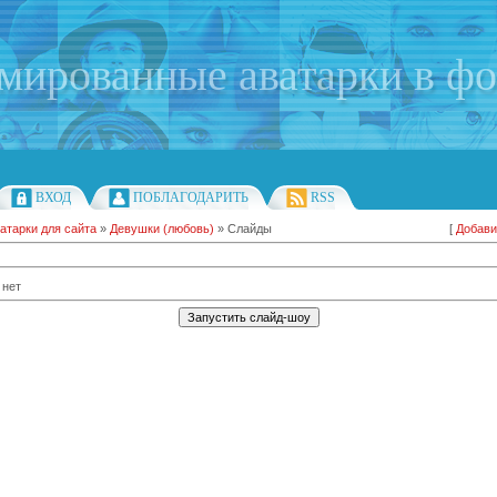
имированные аватарки в ф
ВХОД
ПОБЛАГОДАРИТЬ
RSS
атарки для сайта
»
Девушки (любовь)
» Слайды
[
Добави
 нет