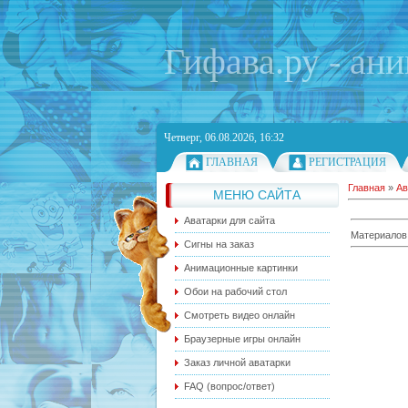
Гифава.ру - ан
Четверг, 06.08.2026, 16:32
ГЛАВНАЯ
РЕГИСТРАЦИЯ
Главная
»
Ав
МЕНЮ САЙТА
Аватарки для сайта
Материалов
Сигны на заказ
Анимационные картинки
Обои на рабочий стол
Смотреть видео онлайн
Браузерные игры онлайн
Заказ личной аватарки
FAQ (вопрос/ответ)