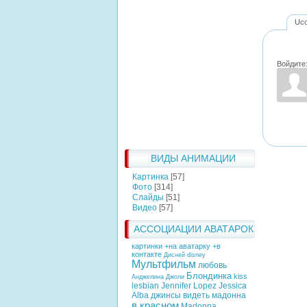
Uc
Войдите
ВИДЫ АНИМАЦИИ
Картинка
[57]
Фото
[314]
Слайды
[51]
Видео
[57]
АССОЦИАЦИИ АВАТАРОК
картинки +на аватарку +в
контакте
Дисней
disney
Мультфильм
любовь
Блондинка
kiss
Анджелина Джоли
lesbian
Jennifer Lopez
Jessica
Alba
джинсы
видеть
мадонна
в красном
Madonna