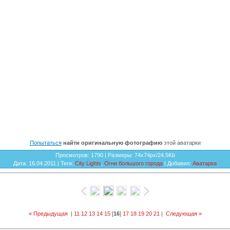
Попытаться
найти оригинальную фотографию
этой аватарки
Просмотров
: 1790 |
Размеры
: 74x74px/24.5Kb
Дата
: 16.04.2011 |
Теги
:
City Lights
,
Огни большого города
|
Добавил
:
Аватарка
« Предыдущая
|
11
12
13
14
15
[
16
]
17
18
19
20
21
|
Следующая »