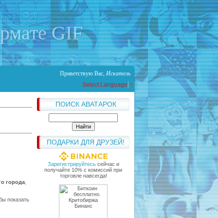
ормате GIF
Приветствую Вас
,
Искатель
Select Language
▼
ПОИСК АВАТАРОК
ПОДАРКИ ДЛЯ ДРУЗЕЙ!
Зарегистрируйтесь
сейчас и
получайте 10% с комиссий при
торговле навсегда!
го города
,
бы показать