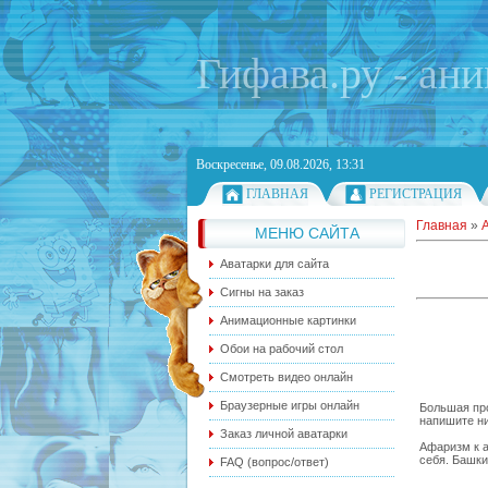
Гифава.ру - ан
Воскресенье, 09.08.2026, 13:31
ГЛАВНАЯ
РЕГИСТРАЦИЯ
Главная
»
МЕНЮ САЙТА
Аватарки для сайта
Сигны на заказ
Анимационные картинки
Обои на рабочий стол
Смотреть видео онлайн
Браузерные игры онлайн
Большая про
напишите ни
Заказ личной аватарки
Афаризм к а
себя. Башк
FAQ (вопрос/ответ)