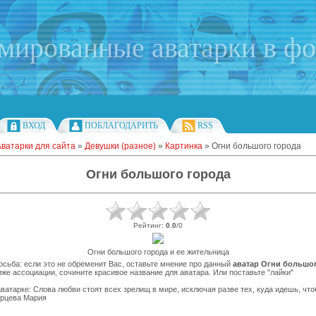
имированные аватарки в ф
ВХОД
ПОБЛАГОДАРИТЬ
RSS
Аватарки для сайта
»
Девушки (разное)
»
Картинка
» Огни большого города
Огни большого города
Рейтинг
:
0.0
/
0
Огни большого города и ее жительница
сьба: если это не обременит Вас, оставьте мнение про данный
аватар Огни большо
же ассоциации, сочините красивое название для аватара. Или поставьте "лайки"
ватарке: Слова любви стоят всех зрелищ в мире, исключая разве тех, куда идешь, что
ирцева Мария