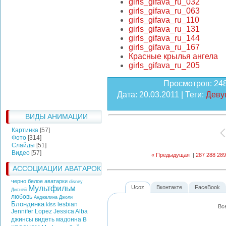
girls_gifava_ru_032
girls_gifava_ru_063
girls_gifava_ru_110
girls_gifava_ru_131
girls_gifava_ru_144
girls_gifava_ru_167
Красные крылья ангела
girls_gifava_ru_205
Просмотров
: 24
Дата
: 20.03.2011 |
Теги
:
Деву
ВИДЫ АНИМАЦИИ
Картинка
[57]
Фото
[314]
Слайды
[51]
Видео
[57]
« Предыдущая
|
287
288
289
АССОЦИАЦИИ АВАТАРОК
черно белое аватарки
disney
Мультфильм
Ucoz
Вконтакте
FaceBook
Дисней
любовь
Анджелина Джоли
Блондинка
lesbian
kiss
Вс
Jennifer Lopez
Jessica Alba
в
джинсы
видеть
мадонна