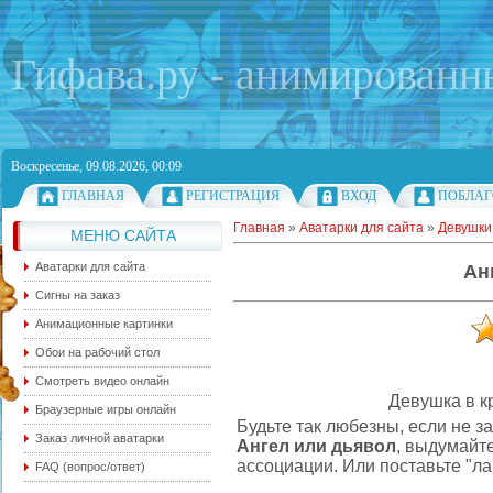
Гифава.ру - анимированн
Воскресенье, 09.08.2026, 00:09
ГЛАВНАЯ
РЕГИСТРАЦИЯ
ВХОД
ПОБЛАГ
Главная
»
Аватарки для сайта
»
Девушки
МЕНЮ САЙТА
Аватарки для сайта
Ан
Сигны на заказ
Анимационные картинки
Обои на рабочий стол
Смотреть видео онлайн
Девушка в к
Браузерные игры онлайн
Будьте так любезны, если не 
Заказ личной аватарки
Ангел или дьявол
, выдумайт
ассоциации. Или поставьте "ла
FAQ (вопрос/ответ)