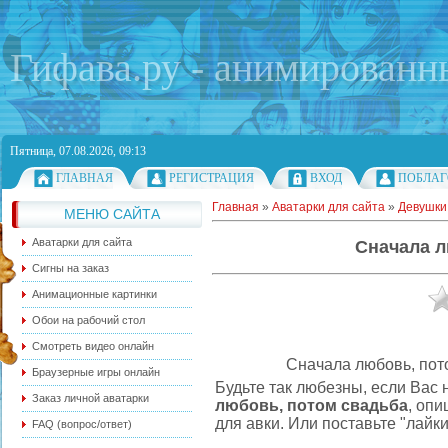
Гифава.ру - анимированн
Пятница, 07.08.2026, 09:13
ГЛАВНАЯ
РЕГИСТРАЦИЯ
ВХОД
ПОБЛАГ
Главная
»
Аватарки для сайта
»
Девушки
МЕНЮ САЙТА
Аватарки для сайта
Сначала л
Сигны на заказ
Анимационные картинки
Обои на рабочий стол
Смотреть видео онлайн
Сначала любовь, пото
Браузерные игры онлайн
Будьте так любезны, если Вас 
Заказ личной аватарки
любовь, потом свадьба
, оп
для авки. Или поставьте "лайки
FAQ (вопрос/ответ)