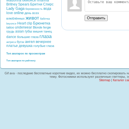
Madonna
бейонсе
rihanna
Britney Spears
Бритни Спирс
Lady Gaga
вода
беременность
online
love
день всех
живот
Отправить
влюблённых
бабочка
Брюнетка
Heart
clip
beyonce
underwear
tattoo
Blonde
fergie
asian
губы
грудь
вишня
танец
глаза
dance
большие глаза
ангел
вечернее
бусы
актриса
платье
девушка
голубые глаза
Топ аватарок по просмотрам
Топ аватарок по рейтингу
Gif ava - последние бесплатные короткие видео, их можно бесплатно скопировать на
тему. Фотоснимки используют различные глиттеры, э
Sitemap
|
Каталог са