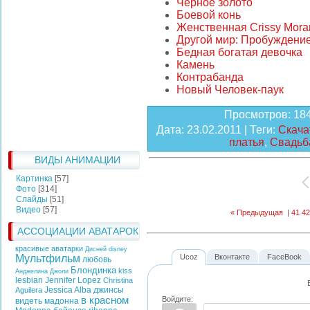
Черное золото
Боевой конь
Женственная Crissy Mora
Другой мир: Пробуждени
Бедная богатая девочка
Камень
Контрабанда
Новый Человек-паук
Просмотров
: 18
Дата
: 23.02.2011 |
Теги
:
Скача
платья
,
Свадьб
ВИДЫ АНИМАЦИИ
Картинка
[57]
Фото
[314]
Слайды
[51]
Видео
[57]
« Предыдущая
|
41
42
АССОЦИАЦИИ АВАТАРОК
красивые аватарки
Дисней
disney
Мультфильм
Ucoz
Вконтакте
FaceBook
любовь
Блондинка
kiss
Анджелина Джоли
lesbian
Jennifer Lopez
Christina
Jessica Alba
джинсы
Aguilera
Войдите:
в красном
видеть
мадонна