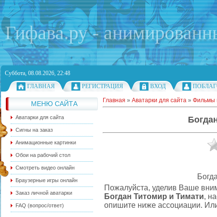
Гифава.ру - анимированн
Суббота, 08.08.2026, 22:48
ГЛАВНАЯ
РЕГИСТРАЦИЯ
ВХОД
ПОБЛАГ
Главная
»
Аватарки для сайта
»
Фильмы 
МЕНЮ САЙТА
Аватарки для сайта
Богдан
Сигны на заказ
Анимационные картинки
Обои на рабочий стол
Смотреть видео онлайн
Богд
Браузерные игры онлайн
Пожалуйста, уделив Ваше вни
Заказ личной аватарки
Богдан Титомир и Тимати
, н
опишите ниже ассоциации. Или
FAQ (вопрос/ответ)