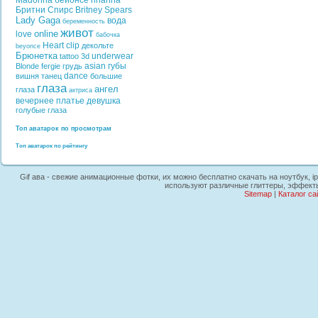
Madonna
бейонсе
rihanna
Бритни Спирс
Britney Spears
Lady Gaga
вода
беременность
живот
online
love
бабочка
Heart
clip
декольте
beyonce
Брюнетка
underwear
tattoo
3d
asian
губы
Blonde
fergie
грудь
dance
вишня
танец
большие
глаза
ангел
глаза
актриса
вечернее платье
девушка
голубые глаза
Топ аватарок по просмотрам
Топ аватарок по рейтингу
Gif ава - свежие анимационные фотки, их можно бесплатно скачать на ноутбук, i
используют различные глиттеры, эффекты
Sitemap
|
Каталог са