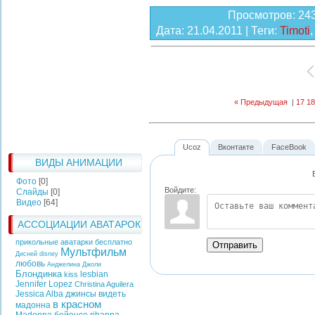
Просмотров
: 24
Дата
: 21.04.2011 |
Теги
:
Timoti
« Предыдущая
|
17
18
Ucoz
Вконтакте
FaceBook
ВИДЫ АНИМАЦИИ
Фото
[0]
Войдите:
Слайды
[0]
Видео
[64]
АССОЦИАЦИИ АВАТАРОК
прикольные аватарки бесплатно
Отправить
Мультфильм
Дисней
disney
любовь
Анджелина Джоли
Блондинка
lesbian
kiss
Jennifer Lopez
Christina Aguilera
Jessica Alba
джинсы
видеть
в красном
мадонна