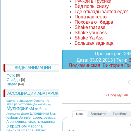
Ручкой в трусики
Вид попы снизу
Где откладывается еда?
Попа как тесто
Походка от бедра
Shake that ass
Shake your ass
Shake Ya Ass
Большая задница
Просмотров
: 39
Дата
: 03.02.2013 |
Теги
:
В
Подкаминская
,
Виктория Го
ВИДЫ АНИМАЦИИ
Фото
[0]
Слайды
[0]
Видео
[64]
АССОЦИАЦИИ АВАТАРОК
« Предыдущая
сделать аватарку бесплатно
+без регистрации
Дисней
disney
Мультфильм
любовь
Блондинка
kiss
Ucoz
Вконтакте
FaceBook
Анджелина Джоли
lesbian
Jennifer Lopez
Jessica
Alba
джинсы
видеть
мадонна
в красном
Madonna
бейонсе
rihanna
Britney