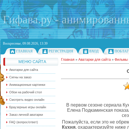
Гифава.ру - анимированн
Воскресенье, 09.08.2026, 13:39
ГЛАВНАЯ
РЕГИСТРАЦИЯ
ВХОД
ПОБЛАГ
Главная
»
Аватарки для сайта
»
Фильмы 
МЕНЮ САЙТА
Аватарки для сайта
Сигны на заказ
Анимационные картинки
Обои на рабочий стол
Смотреть видео онлайн
В первом сезоне сериала Ку
Браузерные игры онлайн
Елена Подкаминская показа
сез
Заказ личной аватарки
Пожалуйста, если это не обре
FAQ (вопрос/ответ)
Кухня
, охарактеризуйте ниже