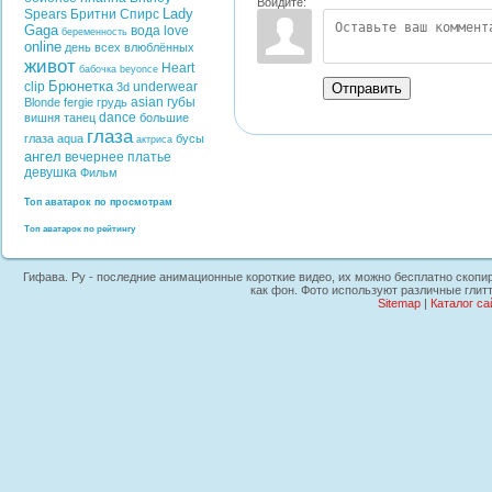
Войдите:
Lady
Spears
Бритни Спирс
Gaga
вода
love
беременность
online
день всех влюблённых
живот
Heart
бабочка
beyonce
Брюнетка
clip
underwear
Отправить
3d
asian
губы
Blonde
fergie
грудь
dance
вишня
танец
большие
глаза
глаза
aqua
бусы
актриса
ангел
вечернее платье
девушка
Фильм
Топ аватарок по просмотрам
Топ аватарок по рейтингу
Гифава. Ру - последние анимационные короткие видео, их можно бесплатно скопир
как фон. Фото используют различные глит
Sitemap
|
Каталог са