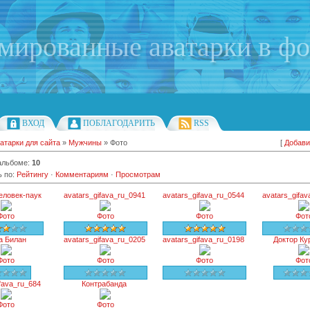
имированные аватарки в ф
ВХОД
ПОБЛАГОДАРИТЬ
RSS
атарки для сайта
»
Мужчины
» Фото
[
Добави
альбоме
:
10
ь по
:
Рейтингу
·
Комментариям
·
Просмотрам
еловек-паук
avatars_gifava_ru_0941
avatars_gifava_ru_0544
avatars_gifa
Фото
Фото
Фото
Фот
а Билан
avatars_gifava_ru_0205
avatars_gifava_ru_0198
Доктор Ку
Фото
Фото
Фото
Фот
fava_ru_684
Контрабанда
Фото
Фото