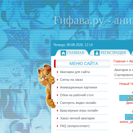
Гифава.ру - ан
Четверг, 06.08.2026, 12:14
ГЛАВНАЯ
РЕГИСТРАЦИЯ
Главная
»
Ав
МЕНЮ САЙТА
Аватарок в 
Аватарки для сайта
Сортироват
Сигны на заказ
Новый Ч
Анимационные картинки
Обои на рабочий стол
Смотреть видео онлайн
Дим
Браузерные игры онлайн
Заказ личной аватарки
anime_gi
FAQ (вопрос/ответ)