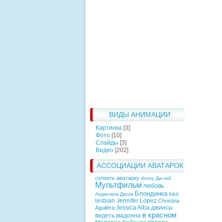
ВИДЫ АНИМАЦИИ
Картинка
[3]
Фото
[10]
Слайды
[3]
Видео
[202]
АССОЦИАЦИИ АВАТАРОК
склеить аватарку
disney
Дисней
Мультфильм
любовь
Блондинка
kiss
Анджелина Джоли
lesbian
Jennifer Lopez
Christina
Jessica Alba
джинсы
Aguilera
в красном
видеть
мадонна