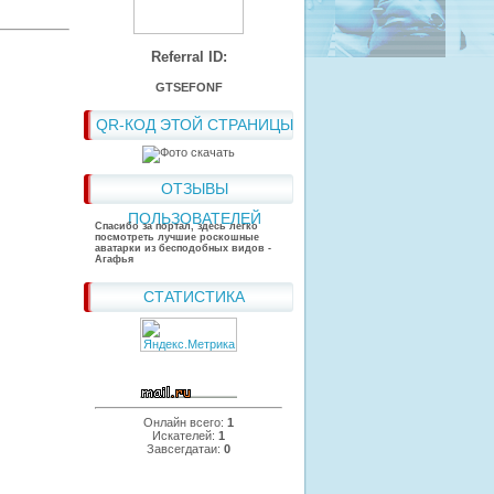
Referral ID:
GTSEFONF
QR-КОД ЭТОЙ СТРАНИЦЫ
ОТЗЫВЫ
ПОЛЬЗОВАТЕЛЕЙ
Спасибо за портал, здесь легко
посмотреть лучшие роскошные
аватарки из бесподобных видов -
Агафья
СТАТИСТИКА
Онлайн всего:
1
Искателей:
1
Завсегдатаи:
0