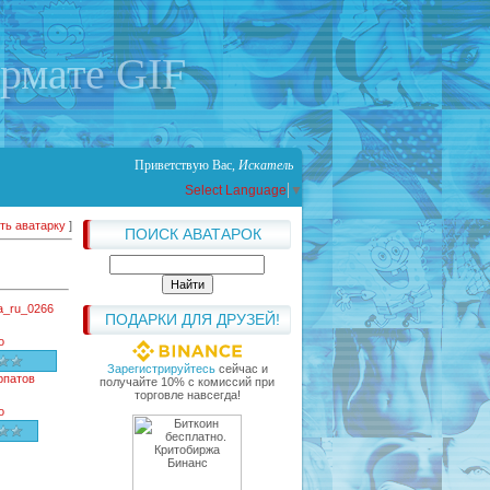
ормате GIF
Приветствую Вас
,
Искатель
Select Language
▼
ть аватарку
]
ПОИСК АВАТАРОК
va_ru_0266
ПОДАРКИ ДЛЯ ДРУЗЕЙ!
о
Зарегистрируйтесь
сейчас и
рпатов
получайте 10% с комиссий при
торговле навсегда!
о