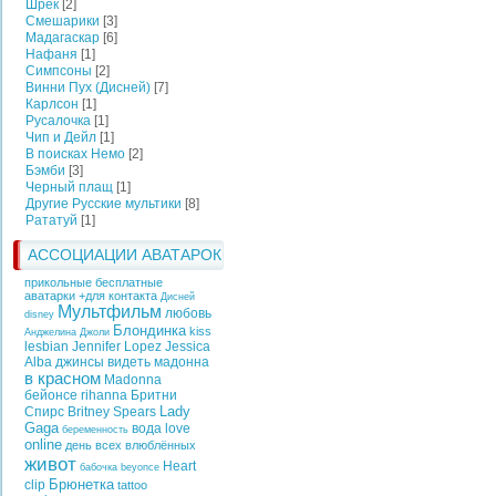
Шрек
[2]
Смешарики
[3]
Мадагаскар
[6]
Нафаня
[1]
Симпсоны
[2]
Винни Пух (Дисней)
[7]
Карлсон
[1]
Русалочка
[1]
Чип и Дейл
[1]
В поисках Немо
[2]
Бэмби
[3]
Черный плащ
[1]
Другие Русские мультики
[8]
Рататуй
[1]
АССОЦИАЦИИ АВАТАРОК
прикольные бесплатные
аватарки +для контакта
Дисней
Мультфильм
любовь
disney
Блондинка
kiss
Анджелина Джоли
lesbian
Jennifer Lopez
Jessica
Alba
джинсы
видеть
мадонна
в красном
Madonna
бейонсе
rihanna
Бритни
Lady
Спирс
Britney Spears
Gaga
вода
love
беременность
online
день всех влюблённых
живот
Heart
бабочка
beyonce
Брюнетка
clip
tattoo