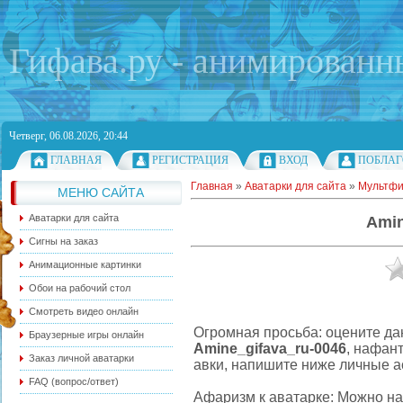
Гифава.ру - анимированн
Четверг, 06.08.2026, 20:44
ГЛАВНАЯ
РЕГИСТРАЦИЯ
ВХОД
ПОБЛАГ
Главная
»
Аватарки для сайта
»
Мультф
МЕНЮ САЙТА
Аватарки для сайта
Amin
Сигны на заказ
Анимационные картинки
Обои на рабочий стол
Смотреть видео онлайн
Огромная просьба: оцените да
Браузерные игры онлайн
Amine_gifava_ru-0046
, нафан
Заказ личной аватарки
авки, напишите ниже личные а
FAQ (вопрос/ответ)
Афаризм к аватарке: Можно на