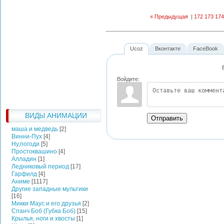
« Предыдущая
|
172
173
174
Ucoz
Вконтакте
FaceBook
Войдите:
ВИДЫ АНИМАЦИИ
Отправить
маша и медведь
[2]
Винни-Пух
[4]
Ну,погоди
[5]
Простоквашино
[4]
Алладин
[1]
Ледниковый период
[17]
Гарфилд
[4]
Аниме
[1117]
Другие западные мультики
[16]
Микки Маус и его друзья
[2]
Спанч Боб (Губка Боб)
[15]
Крылья, ноги и хвосты
[1]