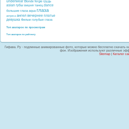
underwear
Blonde
fergie
грудь
asian
губы
dance
вишня
танец
глаза
большие глаза
aqua
ангел
вечернее платье
актриса
девушка
Фильм
голубые глаза
Топ аватарок по просмотрам
Топ аватарок по рейтингу
Гифава. Ру - подлинные анимированные фото, которые можно бесплатно скачать на 
фон. Изображения используют различные эффе
Sitemap
|
Каталог са