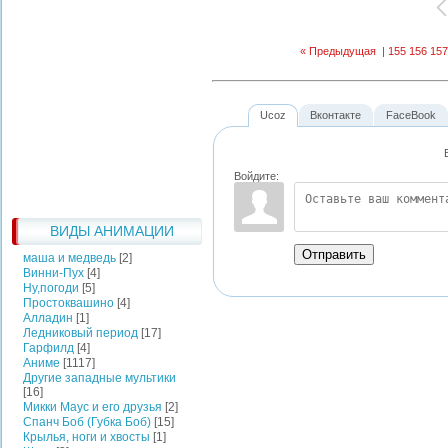
« Предыдущая
|
155
156
157
Ucoz
Вконтакте
FaceBook
Войдите:
ВИДЫ АНИМАЦИИ
Отправить
маша и медведь
[2]
Винни-Пух
[4]
Ну,погоди
[5]
Простоквашино
[4]
Алладин
[1]
Ледниковый период
[17]
Гарфилд
[4]
Аниме
[1117]
Другие западные мультики
[16]
Микки Маус и его друзья
[2]
Спанч Боб (Губка Боб)
[15]
Крылья, ноги и хвосты
[1]