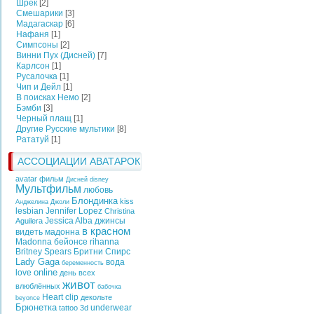
Шрек
[2]
Смешарики
[3]
Мадагаскар
[6]
Нафаня
[1]
Симпсоны
[2]
Винни Пух (Дисней)
[7]
Карлсон
[1]
Русалочка
[1]
Чип и Дейл
[1]
В поисках Немо
[2]
Бэмби
[3]
Черный плащ
[1]
Другие Русские мультики
[8]
Рататуй
[1]
АССОЦИАЦИИ АВАТАРОК
avatar фильм
Дисней
disney
Мультфильм
любовь
Блондинка
kiss
Анджелина Джоли
lesbian
Jennifer Lopez
Christina
Jessica Alba
джинсы
Aguilera
в красном
видеть
мадонна
Madonna
бейонсе
rihanna
Britney Spears
Бритни Спирс
Lady Gaga
вода
беременность
online
love
день всех
живот
влюблённых
бабочка
Heart
clip
декольте
beyonce
Брюнетка
underwear
tattoo
3d