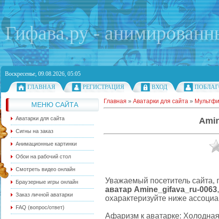
Гифава.ру - анимированн
Воскресенье, 09.08.2026, 05:05
ГЛАВНАЯ
РЕГИСТРАЦИЯ
ВХОД
ПОБЛАГ
Главная
»
Аватарки для сайта
»
Мультф
МЕНЮ САЙТА
Аватарки для сайта
Amin
Сигны на заказ
Анимационные картинки
Обои на рабочий стол
Смотреть видео онлайн
Уважаемый посетитель сайта, 
Браузерные игры онлайн
аватар Amine_gifava_ru-0063
Заказ личной аватарки
охарактеризуйте ниже ассоциа
FAQ (вопрос/ответ)
Афаризм к аватарке: Холодная