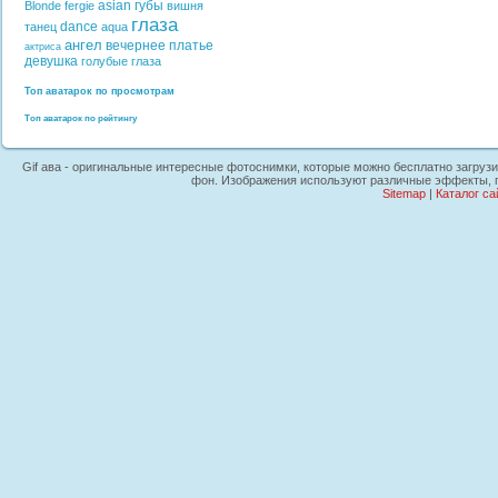
asian
губы
Blonde
fergie
вишня
глаза
dance
танец
aqua
ангел
вечернее платье
актриса
девушка
голубые глаза
Топ аватарок по просмотрам
Топ аватарок по рейтингу
Gif ава - оригинальные интересные фотоснимки, которые можно бесплатно загрузит
фон. Изображения используют различные эффекты, гл
Sitemap
|
Каталог са