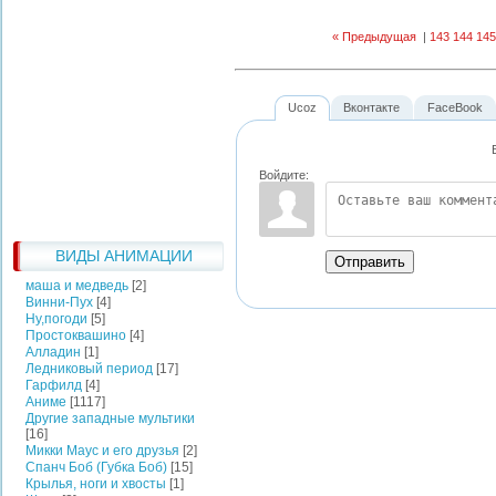
« Предыдущая
|
143
144
145
Ucoz
Вконтакте
FaceBook
Войдите:
ВИДЫ АНИМАЦИИ
Отправить
маша и медведь
[2]
Винни-Пух
[4]
Ну,погоди
[5]
Простоквашино
[4]
Алладин
[1]
Ледниковый период
[17]
Гарфилд
[4]
Аниме
[1117]
Другие западные мультики
[16]
Микки Маус и его друзья
[2]
Спанч Боб (Губка Боб)
[15]
Крылья, ноги и хвосты
[1]