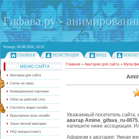
Гифава.ру - анимированн
Четверг, 06.08.2026, 18:10
ГЛАВНАЯ
РЕГИСТРАЦИЯ
ВХОД
ПОБЛАГ
Главная
»
Аватарки для сайта
»
Мультф
МЕНЮ САЙТА
Аватарки для сайта
Amin
Сигны на заказ
Анимационные картинки
Обои на рабочий стол
Смотреть видео онлайн
Уважаемый посетитель сайта, е
Браузерные игры онлайн
аватар Amine_gifava_ru-0075
Заказ личной аватарки
напишите ниже ассоциации. Ил
FAQ (вопрос/ответ)
Афаризм к аватарке: Умная же