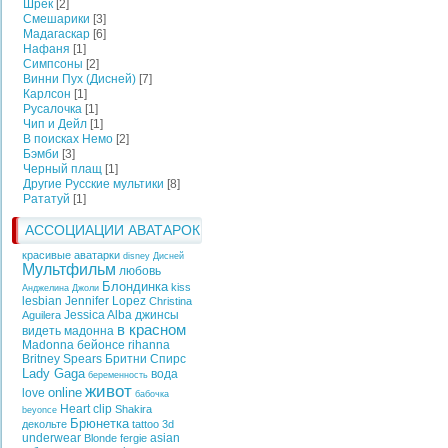
Шрек
[2]
Смешарики
[3]
Мадагаскар
[6]
Нафаня
[1]
Симпсоны
[2]
Винни Пух (Дисней)
[7]
Карлсон
[1]
Русалочка
[1]
Чип и Дейл
[1]
В поисках Немо
[2]
Бэмби
[3]
Черный плащ
[1]
Другие Русские мультики
[8]
Рататуй
[1]
АССОЦИАЦИИ АВАТАРОК
красивые аватарки
disney
Дисней
Мультфильм
любовь
Блондинка
kiss
Анджелина Джоли
lesbian
Jennifer Lopez
Christina
Jessica Alba
джинсы
Aguilera
в красном
видеть
мадонна
Madonna
бейонсе
rihanna
Britney Spears
Бритни Спирс
Lady Gaga
вода
беременность
живот
online
love
бабочка
Heart
clip
Shakira
beyonce
Брюнетка
декольте
tattoo
3d
underwear
asian
Blonde
fergie