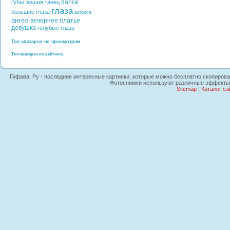
губы
dance
вишня
танец
глаза
большие глаза
актриса
ангел
вечернее платье
девушка
голубые глаза
Топ аватарок по просмотрам
Топ аватарок по рейтингу
Гифава. Ру - последние интересные картинки, которые можно бесплатно скопировать
Фотоснимки используют различные эффекты, 
Sitemap
|
Каталог са