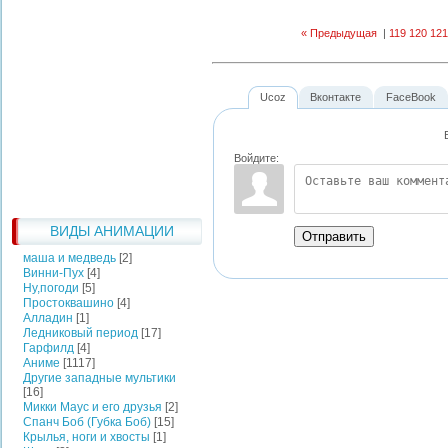
« Предыдущая
|
119
120
121
Ucoz
Вконтакте
FaceBook
Войдите:
ВИДЫ АНИМАЦИИ
Отправить
маша и медведь
[2]
Винни-Пух
[4]
Ну,погоди
[5]
Простоквашино
[4]
Алладин
[1]
Ледниковый период
[17]
Гарфилд
[4]
Аниме
[1117]
Другие западные мультики
[16]
Микки Маус и его друзья
[2]
Спанч Боб (Губка Боб)
[15]
Крылья, ноги и хвосты
[1]