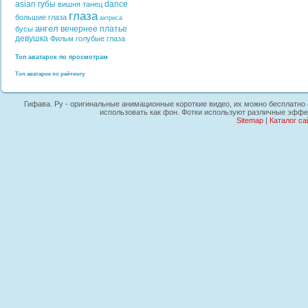
asian
губы
dance
вишня
танец
глаза
большие глаза
актриса
ангел
вечернее платье
бусы
девушка
Фильм
голубые глаза
Топ аватарок по просмотрам
Топ аватарок по рейтингу
Гифава. Ру - оригинальные анимационные короткие видео, их можно бесплатно с
использовать как фон. Фотки используют различные эффек
Sitemap
|
Каталог са