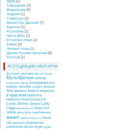
Шрек
[2]
Смешарики
[3]
Мадагаскар
[6]
Нафаня
[1]
Симпсоны
[2]
Винни Пух (Дисней)
[7]
Карлсон
[1]
Русалочка
[1]
Чип и Дейл
[1]
В поисках Немо
[2]
Бэмби
[3]
Черный плащ
[1]
Другие Русские мультики
[8]
Рататуй
[1]
АССОЦИАЦИИ АВАТАРОК
фотошоп аватарки
Дисней
disney
Мультфильм
любовь
Блондинка
kiss
Анджелина Джоли
lesbian
Jennifer Lopez
Jessica
Alba
джинсы
видеть
мадонна
в красном
Madonna
бейонсе
rihanna
Бритни
Lady
Спирс
Britney Spears
Gaga
вода
love
беременность
online
день всех влюблённых
живот
Heart
бабочка
beyonce
Брюнетка
clip
декольте
underwear
Blonde
fergie
грудь