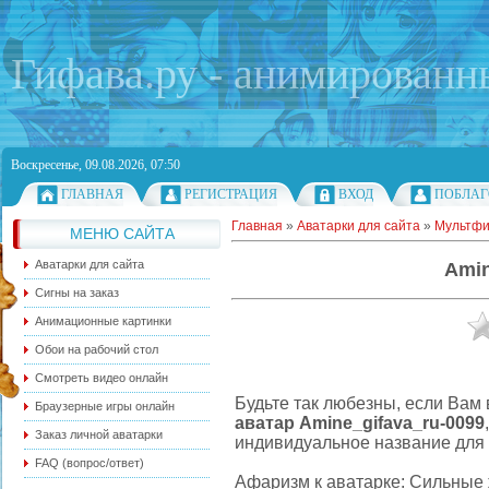
Гифава.ру - анимированн
Воскресенье, 09.08.2026, 07:50
ГЛАВНАЯ
РЕГИСТРАЦИЯ
ВХОД
ПОБЛАГ
Главная
»
Аватарки для сайта
»
Мультф
МЕНЮ САЙТА
Аватарки для сайта
Amin
Сигны на заказ
Анимационные картинки
Обои на рабочий стол
Смотреть видео онлайн
Будьте так любезны, если Вам
Браузерные игры онлайн
аватар Amine_gifava_ru-0099
Заказ личной аватарки
индивидуальное название для 
FAQ (вопрос/ответ)
Афаризм к аватарке: Сильные