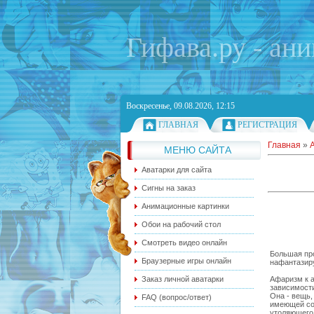
Гифава.ру - ан
Воскресенье, 09.08.2026, 12:15
ГЛАВНАЯ
РЕГИСТРАЦИЯ
Главная
»
МЕНЮ САЙТА
Аватарки для сайта
Сигны на заказ
Анимационные картинки
Обои на рабочий стол
Смотреть видео онлайн
Большая про
Браузерные игры онлайн
нафантазиру
Афаризм к а
Заказ личной аватарки
зависимости
Она - вещь,
FAQ (вопрос/ответ)
имеющей соб
утоляющего 