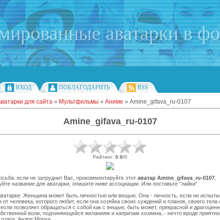
имированные аватарки в ф
ВХОД
ПОБЛАГОДАРИТЬ
RSS
Аватарки для сайта
»
Мультфильмы
»
Аниме
» Amine_gifava_ru-0107
Amine_gifava_ru-0107
Рейтинг
:
0.0
/
0
сьба: если не затруднит Вас, прокомментируйте этот
аватар Amine_gifava_ru-0107
,
йте название для аватарки, опишите ниже ассоциации. Или поставьте "лайки"
ватарке: Женщина может быть личностью или вещью. Она - личность, если не испыты
 от человека, которого любит, если она хозяйка своих суждений и планов, своего тела
 если позволяет обращаться с собой как с вещью, быть может, прекрасной и драгоценн
ственной воли, подчиняющейся желаниям и капризам хозяина, - нечто вроде приятно
голод. Андре Моруа