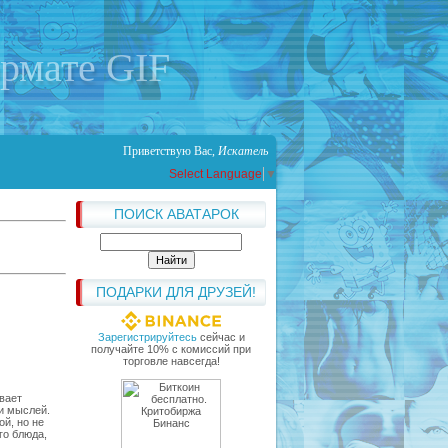
ормате GIF
Приветствую Вас
,
Искатель
Select Language
▼
ПОИСК АВАТАРОК
ПОДАРКИ ДЛЯ ДРУЗЕЙ!
Зарегистрируйтесь
сейчас и
получайте 10% с комиссий при
торговле навсегда!
вает
 и мыслей.
ой, но не
го блюда,