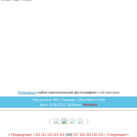
Попытаться
найти оригинальную фотографию
этой аватарки
Просмотров
: 865 |
Размеры
: 100x100px/14.3Kb
Дата
: 10.06.2011 |
Добавил
:
Аватарка
« Предыдущая
|
111
112
113
114
115
[
116
]
117
118
119
120
121
|
Следующая »