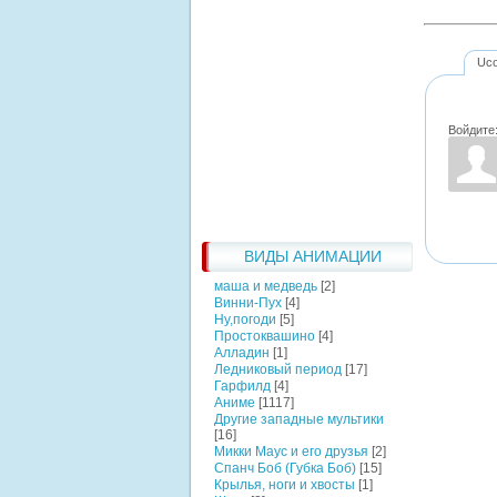
Uc
Войдите
ВИДЫ АНИМАЦИИ
маша и медведь
[2]
Винни-Пух
[4]
Ну,погоди
[5]
Простоквашино
[4]
Алладин
[1]
Ледниковый период
[17]
Гарфилд
[4]
Аниме
[1117]
Другие западные мультики
[16]
Микки Маус и его друзья
[2]
Спанч Боб (Губка Боб)
[15]
Крылья, ноги и хвосты
[1]