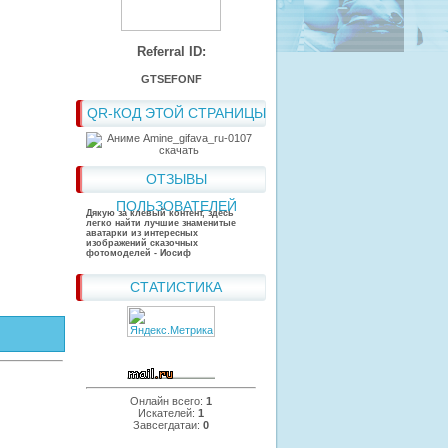
Referral ID:
GTSEFONF
QR-КОД ЭТОЙ СТРАНИЦЫ
ОТЗЫВЫ
ПОЛЬЗОВАТЕЛЕЙ
Дякую за клевый контент, здесь
легко найти лучшие знаменитые
аватарки из интересных
изображений сказочных
фотомоделей - Иосиф
СТАТИСТИКА
Онлайн всего:
1
Искателей:
1
Завсегдатаи:
0