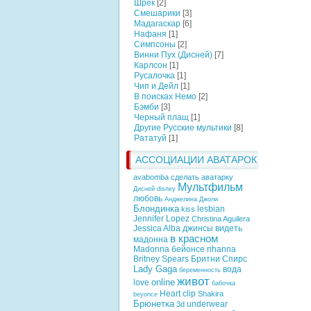
Шрек
[2]
Смешарики
[3]
Мадагаскар
[6]
Нафаня
[1]
Симпсоны
[2]
Винни Пух (Дисней)
[7]
Карлсон
[1]
Русалочка
[1]
Чип и Дейл
[1]
В поисках Немо
[2]
Бэмби
[3]
Черный плащ
[1]
Другие Русские мультики
[8]
Рататуй
[1]
АССОЦИАЦИИ АВАТАРОК
avabomba сделать аватарку
Мультфильм
Дисней
disney
любовь
Анджелина Джоли
Блондинка
lesbian
kiss
Jennifer Lopez
Christina Aguilera
Jessica Alba
джинсы
видеть
в красном
мадонна
Madonna
бейонсе
rihanna
Britney Spears
Бритни Спирс
Lady Gaga
вода
беременность
живот
online
love
бабочка
Heart
clip
Shakira
beyonce
Брюнетка
underwear
3d