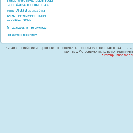
asian
губы
Blonde
fergie
грудь
dance
танец
большие глаза
глаза
aqua
бусы
актриса
ангел
вечернее платье
девушка
Фильм
Топ аватарок по просмотрам
Топ аватарок по рейтингу
Gif ава - новейшие интересные фотоснимки, которые можно бесплатно скачать на 
как тему. Фотоснимки используют различные
Sitemap
|
Каталог са