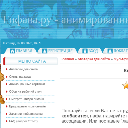
Гифава.ру - анимированн
Пятница, 07.08.2026, 04:21
ГЛАВНАЯ
РЕГИСТРАЦИЯ
ВХОД
ПОБЛАГ
Главная
»
Аватарки для сайта
»
Мультф
МЕНЮ САЙТА
Аватарки для сайта
К
Сигны на заказ
Анимационные картинки
Обои на рабочий стол
Смотреть видео онлайн
Браузерные игры онлайн
Пожалуйста, если Вас не затр
Заказ личной аватарки
колбасится
, нафантазируйте 
ассоциации. Или поставьте "ла
FAQ (вопрос/ответ)