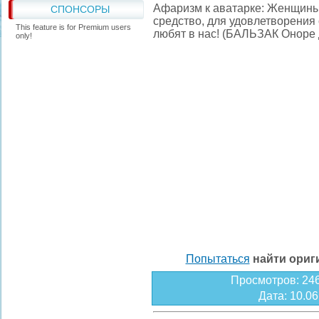
Афаризм к аватарке: Женщины 
СПОНСОРЫ
средство, для удовлетворения 
This feature is for Premium users
любят в нас! (БАЛЬЗАК Оноре 
only!
Попытаться
найти ори
Просмотров
: 24
Дата
: 10.0