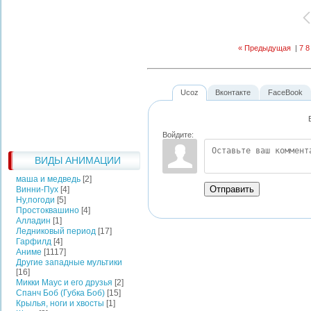
« Предыдущая
|
7
8
Ucoz
Вконтакте
FaceBook
Войдите:
ВИДЫ АНИМАЦИИ
маша и медведь
[2]
Отправить
Винни-Пух
[4]
Ну,погоди
[5]
Простоквашино
[4]
Алладин
[1]
Ледниковый период
[17]
Гарфилд
[4]
Аниме
[1117]
Другие западные мультики
[16]
Микки Маус и его друзья
[2]
Спанч Боб (Губка Боб)
[15]
Крылья, ноги и хвосты
[1]