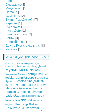
Шрек
[2]
Смешарики
[3]
Мадагаскар
[6]
Нафаня
[1]
Симпсоны
[2]
Винни Пух (Дисней)
[7]
Карлсон
[1]
Русалочка
[1]
Чип и Дейл
[1]
В поисках Немо
[2]
Бэмби
[3]
Черный плащ
[1]
Другие Русские мультики
[8]
Рататуй
[1]
АССОЦИАЦИИ АВАТАРОК
бесплатные аватарки +для
контакта бесплатно
disney
Дисней
Мультфильм
любовь
Блондинка
kiss
Анджелина Джоли
lesbian
Jennifer Lopez
Christina
Jessica Alba
джинсы
Aguilera
в красном
видеть
мадонна
Madonna
бейонсе
rihanna
Бритни Спирс
Britney Spears
Lady Gaga
вода
беременность
живот
online
love
бабочка
Heart
clip
Shakira
beyonce
Брюнетка
underwear
3d