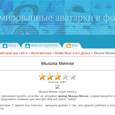
имированные аватарки в ф
ВХОД
ПОБЛАГОДАРИТЬ
RSS
Аватарки для сайта
»
Мультфильмы
»
Микки Маус и его друзья
» Мышка Минни
Мышка Минни
Рейтинг
:
3.0
/
2
Мышка Минни сушит волосы
 прокомментируйте, если Вас не затруднит
аватар Мышка Минни
, охарактеризуйте 
 предложите название для аватара. Или поставьте "лайки"
ватарке: С давних пор повелось - женщины думают о том, чем кормить ребенка, а муж
ты.