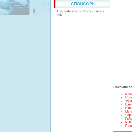
СПОНСОРЫ
This feature is for Premium users
only!
Похожие ав
мики
Соба
здра
Бэм
Бэм
Мул
Чёр
Гайк
мыш
Пре