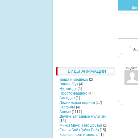
Дат
Uc
Войдите
ВИДЫ АНИМАЦИИ
маша и медведь
[2]
Винни-Пух
[4]
Ну,погоди
[5]
Простоквашино
[4]
Алладин
[1]
Ледниковый период
[17]
Гарфилд
[4]
Аниме
[1117]
Другие западные мультики
[16]
Микки Маус и его друзья
[2]
Спанч Боб (Губка Боб)
[15]
Крылья, ноги и хвосты
[1]