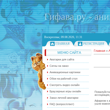
Гифава.ру - ан
Воскресенье, 09.08.2026, 11:31
ГЛАВНАЯ
РЕГИСТРАЦИЯ
Главная
»
МЕНЮ САЙТА
Аватарки для сайта
Сигны на заказ
Анимационные картинки
Обои на рабочий стол
Смотреть видео онлайн
Браузерные игры онлайн
Пожалуйста,
ассоциации,
Заказ личной аватарки
Афаризм к а
ушли мамон
FAQ (вопрос/ответ)