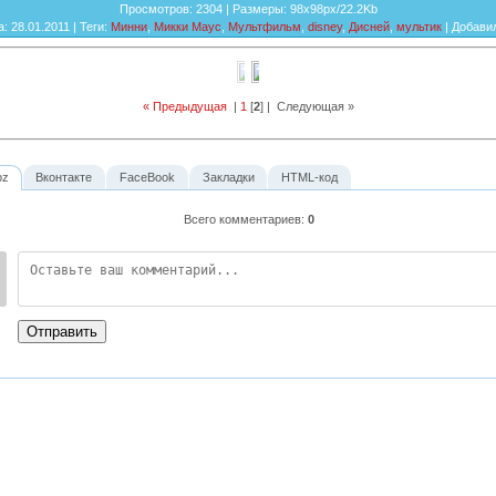
Просмотров
: 2304 |
Размеры
: 98x98px/22.2Kb
а
: 28.01.2011 |
Теги
:
Минни
,
Микки Маус
,
Мультфильм
,
disney
,
Дисней
,
мультик
|
Добави
« Предыдущая
|
1
[
2
] |
Следующая »
oz
Вконтакте
FaceBook
Закладки
HTML-код
Всего комментариев
:
0
:
Отправить