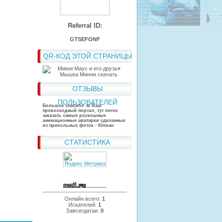
Referral ID:
GTSEFONF
QR-КОД ЭТОЙ СТРАНИЦЫ
ОТЗЫВЫ
ПОЛЬЗОВАТЕЛЕЙ
Большое спасибо за Ваш
превосходный портал, тут легко
заказать самые роскошные
анимационные аватарки сделанные
из прикольных фоток - Юлиан
СТАТИСТИКА
Онлайн всего:
1
Искателей:
1
Завсегдатаи:
0