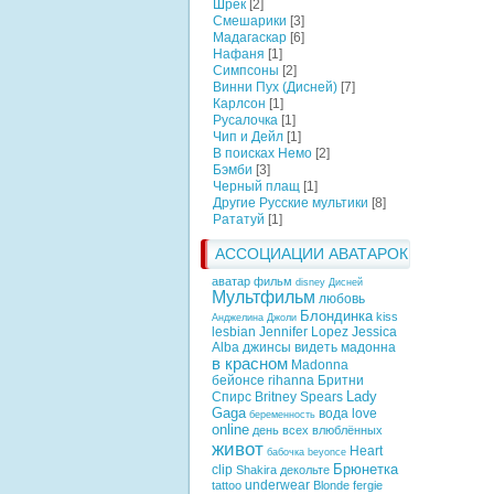
Шрек
[2]
Смешарики
[3]
Мадагаскар
[6]
Нафаня
[1]
Симпсоны
[2]
Винни Пух (Дисней)
[7]
Карлсон
[1]
Русалочка
[1]
Чип и Дейл
[1]
В поисках Немо
[2]
Бэмби
[3]
Черный плащ
[1]
Другие Русские мультики
[8]
Рататуй
[1]
АССОЦИАЦИИ АВАТАРОК
аватар фильм
disney
Дисней
Мультфильм
любовь
Блондинка
kiss
Анджелина Джоли
lesbian
Jennifer Lopez
Jessica
Alba
джинсы
видеть
мадонна
в красном
Madonna
бейонсе
rihanna
Бритни
Lady
Спирс
Britney Spears
Gaga
вода
love
беременность
online
день всех влюблённых
живот
Heart
бабочка
beyonce
Брюнетка
clip
Shakira
декольте
underwear
tattoo
Blonde
fergie