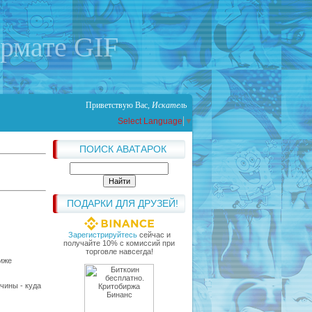
ормате GIF
Приветствую Вас
,
Искатель
Select Language
▼
ПОИСК АВАТАРОК
ПОДАРКИ ДЛЯ ДРУЗЕЙ!
Зарегистрируйтесь
сейчас и
получайте 10% с комиссий при
торговле навсегда!
ниже
чины - куда