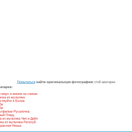
Попытаться
найти оригинальную фотографию
этой аватарки
атарки:
 маус и минни на санках
чка из мультика
ствуйте я Бэлла
би
би
ьтфильм Русалочка
ный Плащ
а из мультика Чип и Дейл
ка из мультика Рататуй
красная Нюша