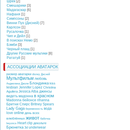
Шрек
[2]
Смешарики
[3]
Мадагаскар
[6]
Нафаня
[1]
Симпсоны
[2]
Винни Пух (Дисней)
[7]
Карлсон
[1]
Русалочка
[1]
Чип и Дейл
[1]
В поисках Немо
[2]
Бэмби
[3]
Черный плащ
[1]
Другие Русские мультики
[8]
Рататуй
[1]
АССОЦИАЦИИ АВАТАРОК
размер аватарки
disney
Дисней
Мультфильм
любовь
Блондинка
kiss
Анджелина Джоли
lesbian
Jennifer Lopez
Christina
Jessica Alba
джинсы
Aguilera
в красном
видеть
мадонна
Madonna
бейонсе
rihanna
Бритни Спирс
Britney Spears
Lady Gaga
вода
беременность
online
love
день всех
живот
влюблённых
бабочка
Heart
clip
декольте
beyonce
Брюнетка
underwear
3d