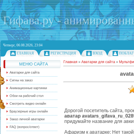
Гифава.ру - анимированн
Четверг, 06.08.2026, 23:04
ГЛАВНАЯ
РЕГИСТРАЦИЯ
ВХОД
ПОБЛАГ
Главная
»
Аватарки для сайта
»
Мультф
МЕНЮ САЙТА
Аватарки для сайта
avata
Сигны на заказ
Анимационные картинки
Обои на рабочий стол
Смотреть видео онлайн
Дорогой посетитель сайта, про
Браузерные игры онлайн
аватар avatars_gifava_ru_028
Заказ личной аватарки
придумайте название для авки.
FAQ (вопрос/ответ)
Афаризм к аватарке: Нет такой