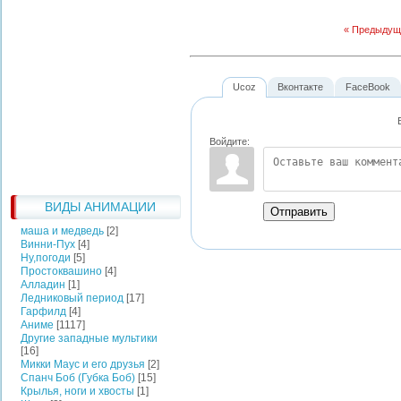
« Предыдущ
Ucoz
Вконтакте
FaceBook
Войдите:
ВИДЫ АНИМАЦИИ
Отправить
маша и медведь
[2]
Винни-Пух
[4]
Ну,погоди
[5]
Простоквашино
[4]
Алладин
[1]
Ледниковый период
[17]
Гарфилд
[4]
Аниме
[1117]
Другие западные мультики
[16]
Микки Маус и его друзья
[2]
Спанч Боб (Губка Боб)
[15]
Крылья, ноги и хвосты
[1]