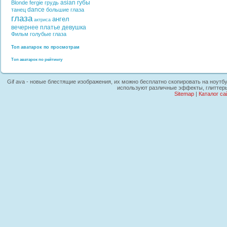
asian
губы
Blonde
fergie
грудь
dance
танец
большие глаза
глаза
ангел
актриса
вечернее платье
девушка
Фильм
голубые глаза
Топ аватарок по просмотрам
Топ аватарок по рейтингу
Gif ava - новые блестящие изображения, их можно бесплатно скопировать на ноутбук
используют различные эффекты, глиттеры
Sitemap
|
Каталог са