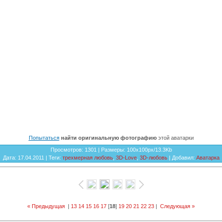
Попытаться
найти оригинальную фотографию
этой аватарки
Просмотров
: 1301 |
Размеры
: 100x100px/13.3Kb
Дата
: 17.04.2011 |
Теги
:
трехмерная любовь
,
3D-Love
,
3D-любовь
|
Добавил
:
Аватарка
« Предыдущая
|
13
14
15
16
17
[
18
]
19
20
21
22
23
|
Следующая »