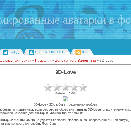
имированные аватарки в ф
ВХОД
ПОБЛАГОДАРИТЬ
RSS
Аватарки для сайта
»
Праздник
»
День святого Валентина
» 3D-Love
3D-Love
Рейтинг
:
0.0
/
0
3D-Love - 3D-любовь, трехмерная любовь
любезны, опишите наш, если Вас это не обременит
аватар 3D-Love
, опишите ниже асс
расивое название для аватарки. Или поставьте "лайки"
ватарке: Женщинам чаще удается полюбить человека, за которого они вышли замуж, 
ловека, которого они любят. Люс Клэр