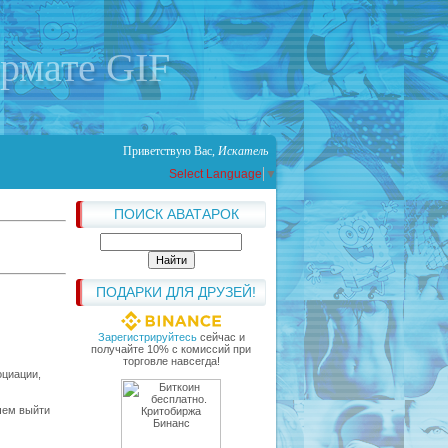
ормате GIF
Приветствую Вас
,
Искатель
Select Language
▼
ПОИСК АВАТАРОК
ПОДАРКИ ДЛЯ ДРУЗЕЙ!
Зарегистрируйтесь
сейчас и
получайте 10% с комиссий при
торговле навсегда!
оциации,
чем выйти