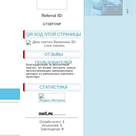
Referral ID:
GTSEFONF
QR-КОД ЭТОЙ СТРАНИЦЫ
ОТЗЫВЫ
ПОЛЬЗОВАТЕЛЕЙ
Благодарствую за прелестный
портал, тут можно смотреть самые
просвечивающие анимационные
аватары из уникальных картинок -
Аристарх
СТАТИСТИКА
Онлайн всего:
1
Искателей:
1
Завсегдатаи:
0