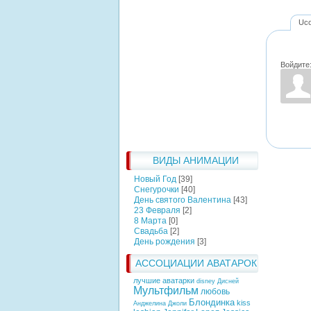
Uc
Войдите
ВИДЫ АНИМАЦИИ
Новый Год
[39]
Снегурочки
[40]
День святого Валентина
[43]
23 Февраля
[2]
8 Марта
[0]
Свадьба
[2]
День рождения
[3]
АССОЦИАЦИИ АВАТАРОК
лучшие аватарки
disney
Дисней
Мультфильм
любовь
Блондинка
kiss
Анджелина Джоли