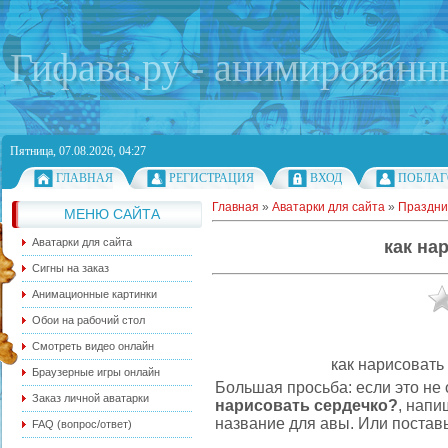
Гифава.ру - анимированн
Пятница, 07.08.2026, 04:27
ГЛАВНАЯ
РЕГИСТРАЦИЯ
ВХОД
ПОБЛАГ
Главная
»
Аватарки для сайта
»
Праздни
МЕНЮ САЙТА
Аватарки для сайта
как на
Сигны на заказ
Анимационные картинки
Обои на рабочий стол
Смотреть видео онлайн
как нарисовать
Браузерные игры онлайн
Большая просьба: если это не
Заказ личной аватарки
нарисовать сердечко?
, напи
название для авы. Или поставь
FAQ (вопрос/ответ)