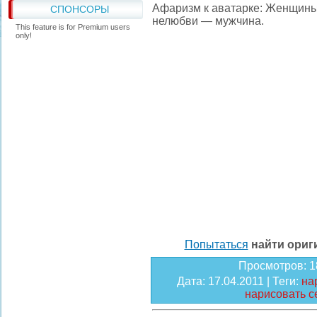
Афаризм к аватарке: Женщины 
СПОНСОРЫ
нелюбви — мужчина.
This feature is for Premium users
only!
Попытаться
найти ори
Просмотров
: 
Дата
: 17.04.2011 |
Теги
:
на
нарисовать с