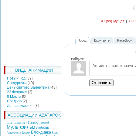
« Предыдущая
|
30
31
Ucoz
Вконтакте
FaceBook
Войдите:
ВИДЫ АНИМАЦИИ
Новый Год
[39]
Отправить
Снегурочки
[40]
День святого Валентина
[43]
23 Февраля
[2]
8 Марта
[0]
Свадьба
[2]
День рождения
[3]
АССОЦИАЦИИ АВАТАРОК
аватарки ак 47
disney
Дисней
Мультфильм
любовь
Блондинка
kiss
Анджелина Джоли