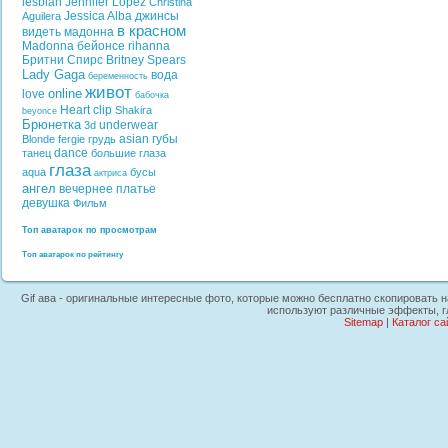
lesbian
Jennifer Lopez
Christina
Jessica Alba
джинсы
Aguilera
в красном
видеть
мадонна
Madonna
бейонсе
rihanna
Бритни Спирс
Britney Spears
Lady Gaga
вода
беременность
живот
online
love
бабочка
Heart
clip
Shakira
beyonce
Брюнетка
underwear
3d
asian
губы
Blonde
fergie
грудь
dance
танец
большие глаза
глаза
aqua
бусы
актриса
ангел
вечернее платье
девушка
Фильм
Топ аватарок по просмотрам
Топ аватарок по рейтингу
Gif ава - оригинальные интересные фото, которые можно бесплатно скопировать на
используют различные эффекты, г
Sitemap
|
Каталог са