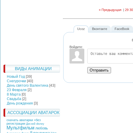
« Предыдущая
|
29
30
Ucoz
Вконтакте
FaceBook
Войдите:
ВИДЫ АНИМАЦИИ
Отправить
Новый Год
[39]
Снегурочки
[40]
День святого Валентина
[43]
23 Февраля
[2]
8 Марта
[0]
Свадьба
[2]
День рождения
[3]
АССОЦИАЦИИ АВАТАРОК
скачать аватарки +без
регистрации
Дисней
disney
Мультфильм
любовь
Блондинка