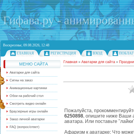
Гифава.ру - анимированн
Воскресенье, 09.08.2026, 12:48
ГЛАВНАЯ
РЕГИСТРАЦИЯ
ВХОД
ПОБЛАГ
Главная
»
Аватарки для сайта
»
Праздни
МЕНЮ САЙТА
Аватарки для сайта
Сигны на заказ
Анимационные картинки
Обои на рабочий стол
Смотреть видео онлайн
Пожалуйста, прокомментируйте
Браузерные игры онлайн
6250898
, опишите ниже Ваши 
Заказ личной аватарки
аватара. Или поставьте "лайки
FAQ (вопрос/ответ)
Афаризм к аватарке: Что може