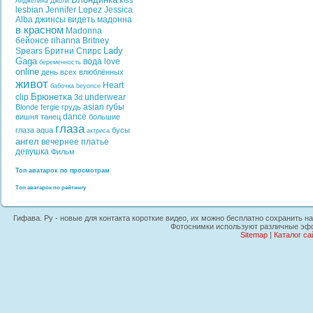
kiss
Анджелина Джоли
lesbian
Jennifer Lopez
Jessica
Alba
джинсы
видеть
мадонна
в красном
Madonna
бейонсе
rihanna
Britney
Lady
Spears
Бритни Спирс
Gaga
вода
love
беременность
online
день всех влюблённых
живот
Heart
бабочка
beyonce
Брюнетка
clip
underwear
3d
asian
губы
Blonde
fergie
грудь
dance
вишня
танец
большие
глаза
глаза
aqua
бусы
актриса
ангел
вечернее платье
девушка
Фильм
Топ аватарок по просмотрам
Топ аватарок по рейтингу
Гифава. Ру - новые для контакта короткие видео, их можно бесплатно сохранить на
Фотоснимки используют различные эффе
Sitemap
|
Каталог са