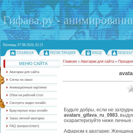
Гифава.ру - анимированн
Пятница, 07.08.2026, 02:21
ГЛАВНАЯ
РЕГИСТРАЦИЯ
ВХОД
ПОБЛАГ
Главная
»
Аватарки для сайта
»
Праздни
МЕНЮ САЙТА
Аватарки для сайта
avata
Сигны на заказ
Анимационные картинки
Обои на рабочий стол
Смотреть видео онлайн
Будьте добры, если не затрудн
Браузерные игры онлайн
avatars_gifava_ru_0983
, выду
Заказ личной аватарки
охарактеризуйте ниже личные 
FAQ (вопрос/ответ)
Афаризм к аватарке: Женщина х