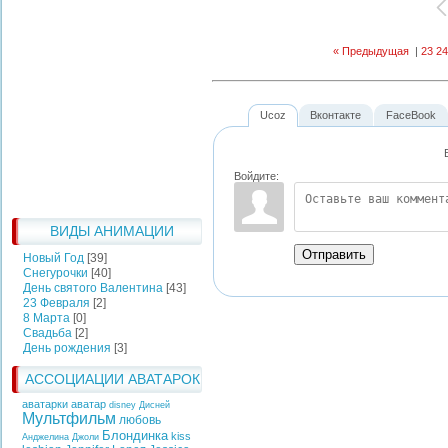
« Предыдущая
|
23
24
Ucoz
Вконтакте
FaceBook
Войдите:
ВИДЫ АНИМАЦИИ
Отправить
Новый Год
[39]
Снегурочки
[40]
День святого Валентина
[43]
23 Февраля
[2]
8 Марта
[0]
Свадьба
[2]
День рождения
[3]
АССОЦИАЦИИ АВАТАРОК
аватарки аватар
disney
Дисней
Мультфильм
любовь
Блондинка
kiss
Анджелина Джоли