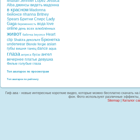
lesbian
Jennifer Lopez
Jessica
Alba
джинсы
видеть
мадонна
в красном
Madonna
бейонсе
rihanna
Britney
Lady
Spears
Бритни Спирс
Gaga
вода
love
беременность
online
день всех влюблённых
живот
Heart
бабочка
beyonce
Брюнетка
clip
Shakira
декольте
underwear
asian
Blonde
fergie
губы
dance
вишня
танец
aqua
глаза
ангел
бусы
актриса
вечернее платье
девушка
Фильм
голубые глаза
Топ аватарок по просмотрам
Топ аватарок по рейтингу
Гиф ава - новые интересные короткие видео, которые можно бесплатно скачать на 
фон. Фото используют различные эффекты, г
Sitemap
|
Каталог са