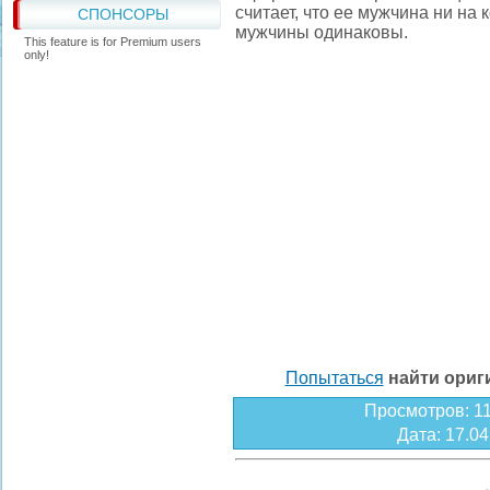
считает, что ее мужчина ни на к
СПОНСОРЫ
мужчины одинаковы.
This feature is for Premium users
only!
Попытаться
найти ори
Просмотров
: 1
Дата
: 17.0